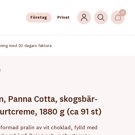
0
Företag
Privat
lning med 20 dagars faktura
)
in, Panna Cotta, skogsbär-
urtcreme, 1880 g (ca 91 st)
sformad pralin av vit choklad, fylld med