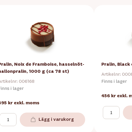
Pralin, Noix de Framboise, hasselnöt-
Pralin, Black
hallonpralin, 1000 g (ca 78 st)
Artikelnr: 00
Artikelnr: 006168
Finns i lager
Finns i lager
456 kr
exkl.
495 kr
exkl. moms
Lägg i varukorg