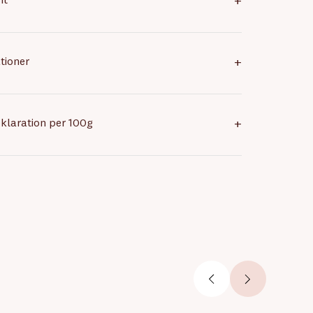
nt
+
tioner
+
klaration per 100g
+