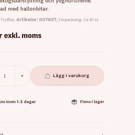
skogsbärsfyllning och yoghurtcreme.
ad med hallonbitar.
Artikelnr: 007637
 Tryfflar,
, Förpackning: Ca 91 st
kr
exkl. moms
+
Lägg i varukorg
ns inom 1-2 dagar
Finns i lager