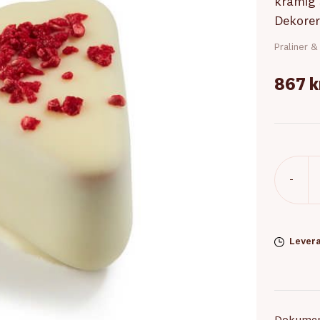
krämig 
Dekorer
Praliner &
867 
-
Levera