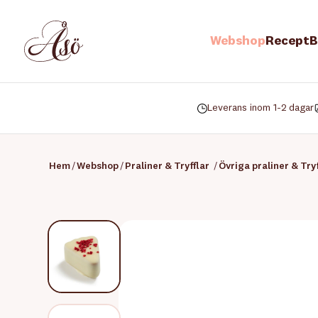
Webshop
Recept
B
Leverans inom 1-2 dagar
Hem
/
Webshop
/
Praliner & Tryfflar
/
Övriga praliner & Tryf