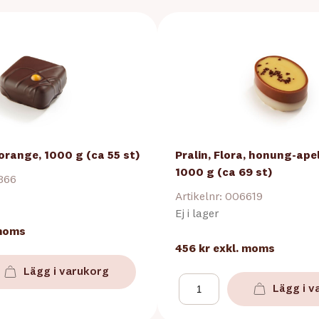
 orange, 1000 g (ca 55 st)
Pralin, Flora, honung-ap
1000 g (ca 69 st)
0866
Artikelnr: 006619
Ej i lager
 moms
456 kr
exkl. moms
Lägg i varukorg
Lägg i v