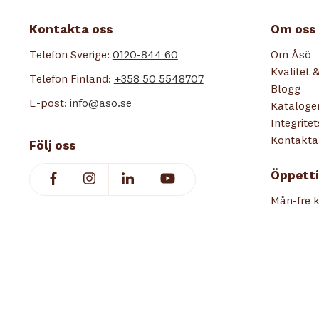
Kontakta oss
Om oss
Telefon Sverige:
0120-844 60
Om Åsö
Kvalitet &
Telefon Finland:
+358 50 5548707
Blogg
E-post:
info@aso.se
Kataloge
Integrite
Kontakta
Följ oss
Öppetti
Mån-fre k