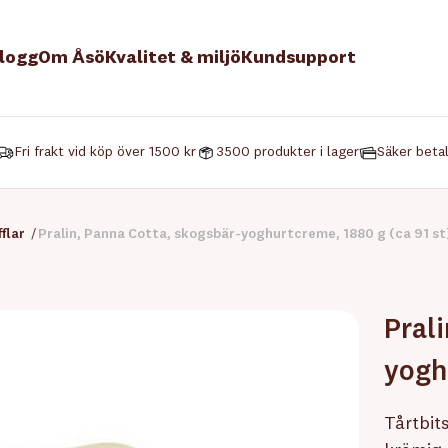
logg
Om Åsö
Kvalitet & miljö
Kundsupport
Fri frakt vid köp över 1500 kr
3500 produkter i lager
Säker beta
flar
/
Pralin, Panna Cotta, skogsbär-yoghurtcreme, 1880 g (ca 91 st
Pral
yogh
Tårtbit