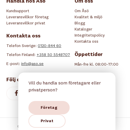
Handla hos Åsö
Om oss
Kundsupport
Om Åsö
Leveransvillkor företag
Kvalitet & miljö
Leveransvillkor privat
Blogg
Kataloger
Kontakta oss
Integritetspolicy
Kontakta oss
Telefon Sverige:
0120-844 60
Öppettider
Telefon Finland:
+358 50 5548707
E-post:
info@aso.se
Mån-fre kl. 08:00-17:00
Följ oss
Vill du handla som företagare eller
privatperson?
Företag
Privat
Copyright © 2026 Åsö. Alla rättigheter reserverade.