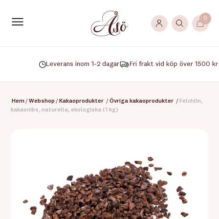
0
Leverans inom 1-2 dagar
Fri frakt vid köp över 1500 kr
Hem
/
Webshop
/
Kakaoprodukter
/
Övriga kakaoprodukter
/
Felchlin,
kakaonibs, naturella, ekologiska (1 kg)