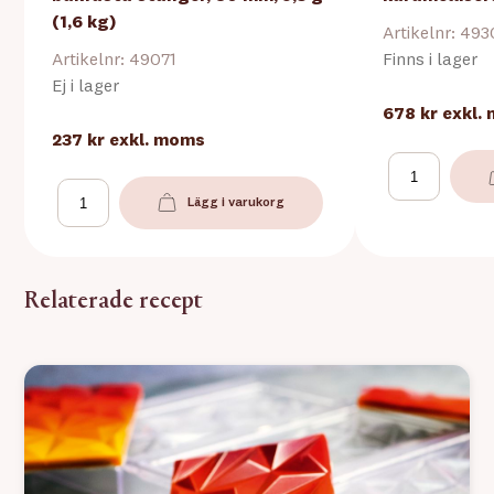
(1,6 kg)
Artikelnr: 49
Artikelnr: 49071
Finns i lager
Ej i lager
678 kr
exkl.
237 kr
exkl. moms
Lägg i varukorg
Relaterade recept