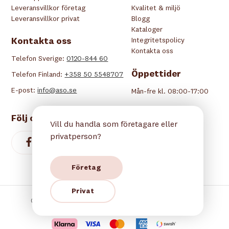
Leveransvillkor företag
Kvalitet & miljö
Leveransvillkor privat
Blogg
Kataloger
Kontakta oss
Integritetspolicy
Kontakta oss
Telefon Sverige:
0120-844 60
Öppettider
Telefon Finland:
+358 50 5548707
E-post:
info@aso.se
Mån-fre kl. 08:00-17:00
Följ oss
Vill du handla som företagare eller
privatperson?
Företag
Privat
Copyright © 2026 Åsö. Alla rättigheter reserverade.
Betala tryggt hos oss: