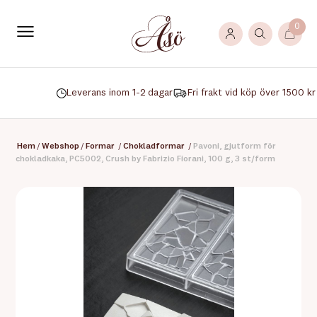
0
Leverans inom 1-2 dagar
Fri frakt vid köp över 1500 kr
Hem
/
Webshop
/
Formar
/
Chokladformar
/
Pavoni, gjutform för
chokladkaka, PC5002, Crush by Fabrizio Fiorani, 100 g, 3 st/form