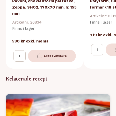
Pavoni, chokladform platåsko,
Polyform, Gu
Zeppa, SH02, 170x70 mm, h: 155
formar (18 s
mm
Artikelnr: 813
Artikelnr: 26834
Finns i lager
Finns i lager
719 kr
exkl.
530 kr
exkl. moms
Lägg i varukorg
Relaterade recept