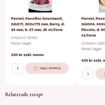
Pavoni, Pavoflex Gourmand,
Pavoni, Pav
GG017, 300x175 mm, Berry, d:
GG004, 400x
24 mm, h: 27 mm, 35 st/form
Piccolo, d: 9
st/form
Artikelnr: 25863
Finns i lager
Artikelnr: 268
Finns i lager
230 kr
exkl. moms
433 kr
exkl.
Lägg i varukorg
Relaterade recept