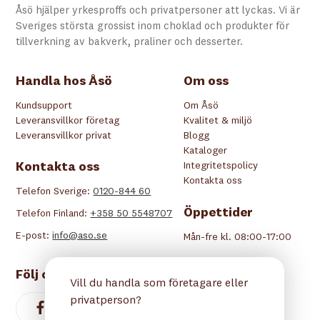
Åsö hjälper yrkesproffs och privatpersoner att lyckas. Vi är
Sveriges största grossist inom choklad och produkter för
tillverkning av bakverk, praliner och desserter.
Handla hos Åsö
Om oss
Kundsupport
Om Åsö
Leveransvillkor företag
Kvalitet & miljö
Leveransvillkor privat
Blogg
Kataloger
Kontakta oss
Integritetspolicy
Kontakta oss
Telefon Sverige:
0120-844 60
Öppettider
Telefon Finland:
+358 50 5548707
E-post:
info@aso.se
Mån-fre kl. 08:00-17:00
Följ oss
Vill du handla som företagare eller
privatperson?