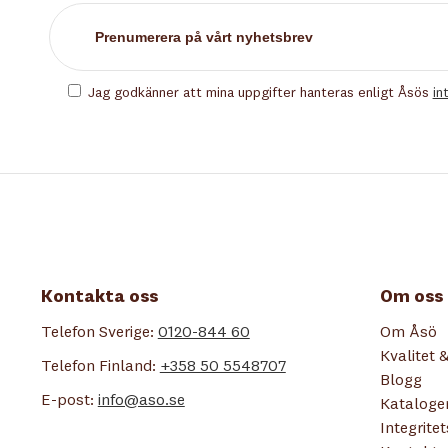
Jag godkänner att mina uppgifter hanteras enligt Åsös
in
Kontakta oss
Om oss
Telefon Sverige:
0120-844 60
Om Åsö
Kvalitet &
Telefon Finland:
+358 50 5548707
Blogg
E-post:
info@aso.se
Kataloge
Integrite