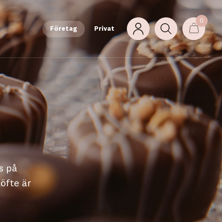
0
Företag
Privat
s på
öfte är