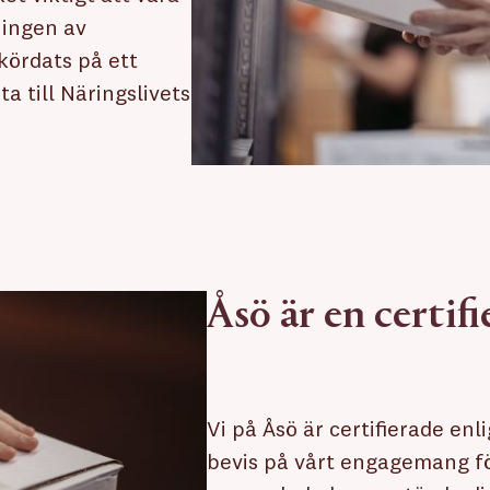
ningen av
kördats på ett
ta till Näringslivets
Åsö är en certif
Vi på Åsö är certifierade enl
bevis på vårt engagemang för