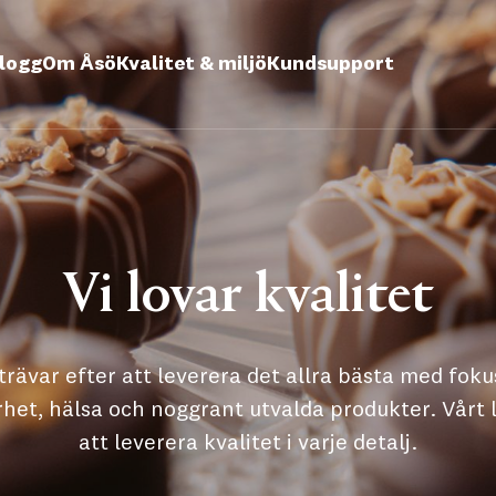
logg
Om Åsö
Kvalitet & miljö
Kundsupport
Vi lovar kvalitet
strävar efter att leverera det allra bästa med foku
rhet, hälsa och noggrant utvalda produkter. Vårt l
att leverera kvalitet i varje detalj.