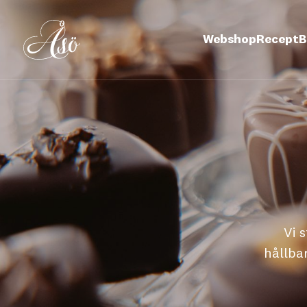
Webshop
Recept
B
Vi 
hållba