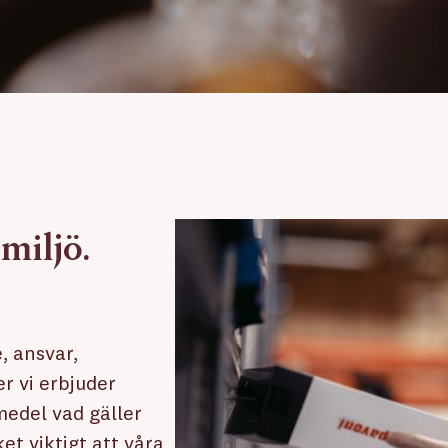
miljö.
, ansvar,
 vi erbjuder
medel vad gäller
et viktigt att våra