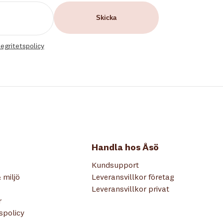
tegritetspolicy
Handla hos Åsö
Kundsupport
 miljö
Leveransvillkor företag
Leveransvillkor privat
r
tspolicy