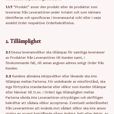
1.1.7
”Produkt” avser den produkt eller de produkter som
levereras från Leverantören under Avtalet och som närmare
identifieras och specificeras i leveransavtal och/ eller i varje
enskild Order respektive Orderbekräftelse.
2. Tillämplighet
2.1
Dessa leveransvillkor ska tillämpas för samtliga leveranser
av Produkter från Leverantören till Kunden samt, i
förekommande fall, till annan angiven adress enligt Order från
Kunden.
2.2
Kundens allmänna inköpsvillkor eller liknande ska inte
tillämpas mellan Parterna. För undvikande av missförstånd, ska
inga förtryckta standardavtal eller villkor som Kunden tillämpar
eller hänvisar till (t.ex. i Order) äga tillämplighet mellan
Parterna såvida inte Leverantören uttryckligen och skriftligen
bekräftar att sådana villkor accepteras. Eventuell underlåtenhet
från Leverantören att invända mot sådant villkor ska inte anses
utgöra en accept beträffande någon ändring, helt eller delvis, av