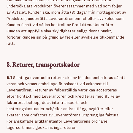
7.5
Kunden ska snarast efter mottagandet av Produkten
undersöka att Produkten överensstämmer med vad som följer
av Avtalet. Kunden ska, inom åtta (8) dagar från mottagandet av
Produkten, underrätta Leverantören om fel eller avvikelse som
Kunden funnit vid sådan kontroll av Produkten. Underlåter
Kunden att uppfylla sina skyldigheter enligt denna punkt,
förlorar Kunden sin på grund av fel eller avvikelse tillkommande
rätt.
8. Returer, transportskador
8.1
Samtliga eventuella returer ska av Kunden emballeras så att
varan och varans emballage är oskadat vid ankomst till
Leverantören. Returer av felbeställda varor kan accepteras
efter kontakt med Leverantören och krediteras med 85 % av
fakturerat belopp, dock inte transport- och
hanteringskostnader och/eller andra utlägg, avgifter eller
skatter som omfattas av Leverantörens ursprungliga faktura.
För anskaffade artiklar utanför Leverantörens ordinarie
lagersortiment godkänns inga returer.