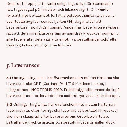
förfallet belopp jämte ränta enligt lag, och, i förekommande
fall, lagstadgad påminnelse- och inkassoavgift. Om Kunden
fortsatt inte betalar det förfallna beloppet jämte ränta samt
eventuella avgifter senast fjorton (14) dagar efter att
Leverantören skriftligen påmint Kunden har Leverantören vidare
rätt att dels innehålla leverans av samtliga Produkter som ännu
inte levererats, dels vägra ta emot nya beställningar och/ eller
häva lagda beställningar från Kunden.
5. Leveranser
5.1
Om ingenting annat har överenskommits mellan Parterna ska
leveranser ske CPT (Carriage Paid To) Kundens lokaler, i
enlighet med INCOTERMS 2010. Frakttillägg tillkommer dock på
leveranser med ordervärde som understiger vissa minimibelopp.
5.2
Om ingenting annat har överenskommits mellan Parterna i
leveransavtal eller i övrigt ska leverans av beställda Produkter
ske inom skälig tid efter Leverantörens Orderbekräftelse.
Beträffande tryckta artiklar och beställningsvaror gäller dock