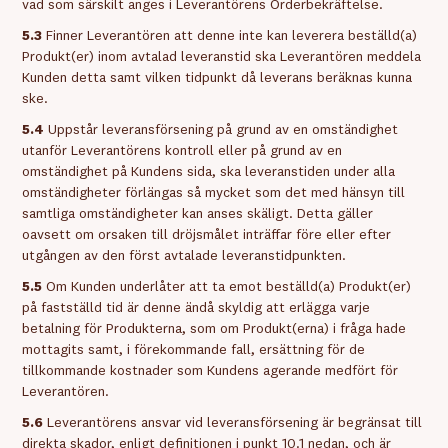
vad som särskilt anges i Leverantörens Orderbekräftelse.
5.3
Finner Leverantören att denne inte kan leverera beställd(a)
Produkt(er) inom avtalad leveranstid ska Leverantören meddela
Kunden detta samt vilken tidpunkt då leverans beräknas kunna
ske.
5.4
Uppstår leveransförsening på grund av en omständighet
utanför Leverantörens kontroll eller på grund av en
omständighet på Kundens sida, ska leveranstiden under alla
omständigheter förlängas så mycket som det med hänsyn till
samtliga omständigheter kan anses skäligt. Detta gäller
oavsett om orsaken till dröjsmålet inträffar före eller efter
utgången av den först avtalade leveranstidpunkten.
5.5
Om Kunden underlåter att ta emot beställd(a) Produkt(er)
på fastställd tid är denne ändå skyldig att erlägga varje
betalning för Produkterna, som om Produkt(erna) i fråga hade
mottagits samt, i förekommande fall, ersättning för de
tillkommande kostnader som Kundens agerande medfört för
Leverantören.
5.6
Leverantörens ansvar vid leveransförsening är begränsat till
direkta skador, enligt definitionen i punkt 10.1 nedan, och är