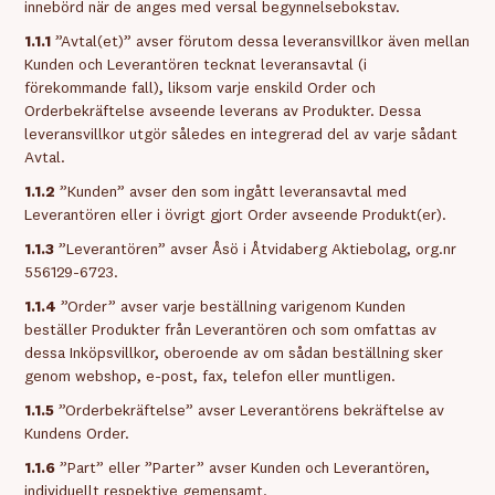
innebörd när de anges med versal begynnelsebokstav.
1.1.1
”Avtal(et)” avser förutom dessa leveransvillkor även mellan
Kunden och Leverantören tecknat leveransavtal (i
förekommande fall), liksom varje enskild Order och
Orderbekräftelse avseende leverans av Produkter. Dessa
leveransvillkor utgör således en integrerad del av varje sådant
Avtal.
1.1.2
”Kunden” avser den som ingått leveransavtal med
Leverantören eller i övrigt gjort Order avseende Produkt(er).
1.1.3
”Leverantören” avser Åsö i Åtvidaberg Aktiebolag, org.nr
556129-6723.
1.1.4
”Order” avser varje beställning varigenom Kunden
beställer Produkter från Leverantören och som omfattas av
dessa Inköpsvillkor, oberoende av om sådan beställning sker
genom webshop, e-post, fax, telefon eller muntligen.
1.1.5
”Orderbekräftelse” avser Leverantörens bekräftelse av
Kundens Order.
1.1.6
”Part” eller ”Parter” avser Kunden och Leverantören,
individuellt respektive gemensamt.