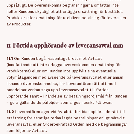
uppsåtligt. De överenskomna begränsningarna omfattar inte
heller Kundens skyldighet att erlägga ersättning för beställda
Produkter eller ersättning för utebliven betalning för leveranser
av Produkter.
11. Förtida upphörande av leveransavtal mm
11.1
Om Kunden begår väsentligt brott mot Avtalet
(innefattande att inte erlägga överenskommen ersättning för
Produkterna) eller om Kunden inte uppfyllt sina eventuella
volymåtaganden med avseende på leveransavtalet eller annan
liknande överenskommelse, har Leverantören rätt att med
omedelbar verkan säga upp leveransavtalet till förtida
upphörande samt – i händelse av betalningsdröjsmål från Kunden
– göra gällande de påföljder som anges i punkt 4.5 ovan.
11.2
Leverantören äger vid Avtalets förtida upphörande rätt till
ersättning för samtliga redan lagda beställningar enligt särskilt
leveransavtal eller Orderbekräftad Order, med de begränsningar
som följer av Avtalet.