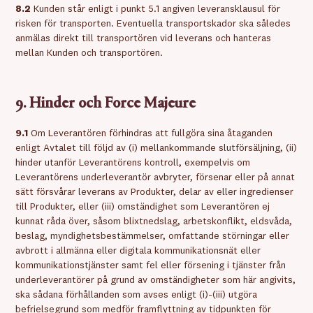
8.2
Kunden står enligt i punkt 5.1 angiven leveransklausul för
risken för transporten. Eventuella transportskador ska således
anmälas direkt till transportören vid leverans och hanteras
mellan Kunden och transportören.
9. Hinder och Force Majeure
9.1
Om Leverantören förhindras att fullgöra sina åtaganden
enligt Avtalet till följd av (i) mellankommande slutförsäljning, (ii)
hinder utanför Leverantörens kontroll, exempelvis om
Leverantörens underleverantör avbryter, försenar eller på annat
sätt försvårar leverans av Produkter, delar av eller ingredienser
till Produkter, eller (iii) omständighet som Leverantören ej
kunnat råda över, såsom blixtnedslag, arbetskonflikt, eldsvåda,
beslag, myndighetsbestämmelser, omfattande störningar eller
avbrott i allmänna eller digitala kommunikationsnät eller
kommunikationstjänster samt fel eller försening i tjänster från
underleverantörer på grund av omständigheter som här angivits,
ska sådana förhållanden som avses enligt (i)-(iii) utgöra
befrielsegrund som medför framflyttning av tidpunkten för