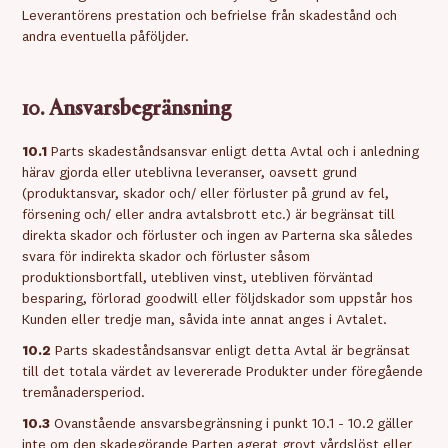
Leverantörens prestation och befrielse från skadestånd och
andra eventuella påföljder.
10. Ansvarsbegränsning
10.1
Parts skadeståndsansvar enligt detta Avtal och i anledning
härav gjorda eller uteblivna leveranser, oavsett grund
(produktansvar, skador och/ eller förluster på grund av fel,
försening och/ eller andra avtalsbrott etc.) är begränsat till
direkta skador och förluster och ingen av Parterna ska således
svara för indirekta skador och förluster såsom
produktionsbortfall, utebliven vinst, utebliven förväntad
besparing, förlorad goodwill eller följdskador som uppstår hos
Kunden eller tredje man, såvida inte annat anges i Avtalet.
10.2
Parts skadeståndsansvar enligt detta Avtal är begränsat
till det totala värdet av levererade Produkter under föregående
tremånadersperiod.
10.3
Ovanstående ansvarsbegränsning i punkt 10.1 - 10.2 gäller
inte om den skadegörande Parten agerat grovt vårdslöst eller