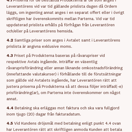
4.1
Priserna för de beställda Produkterna är de som anges i
Leverantörens vid var tid gällande prislista dagen då Ordern
läggs, om ingenting annat anges i en separat offert eller i övrigt
skriftligen har överenskommits mellan Parterna. Vid var tid
uppdaterad prislista erhålls på förfrågan från Leverantören
och/eller på Leverantörens hemsida.
4.2
Samtliga priser som anges i Avtalet samt i Leverantörens
prislista är angivna exklusive moms.
4.3
Priset på Produkterna baseras på råvarupriser vid
respektive Avtals ingående. Inträffar en väsentlig
råvaruprisförändring eller annan liknande omkostnadsförändring
(innefattande valutakurser) i förhållande till de förutsättningar
som gällde vid Avtalets ingående, har Leverantören rätt att
justera priserna på Produkterna så att dessa följer inträffad(-e)
prisförändring(ar), om Parterna inte överenskommer om något
annat.
4.4
Betalning ska erläggas mot faktura och ska vara fullgjord
inom tjugo (20) dagar från fakturadatum.
4.5
Vid Kundens dröjsmål med betalning enligt punkt 4.4 ovan
har Leverantören rätt att skriftligen anmoda Kunden att betala