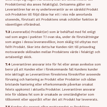
Produkt(erna) ska anses felaktig(a). Detsamma gäller om
Leverantören har en ny underleverantör av en särskild Produkt
och Produkten till följd därav har ett i viss mån annorlunda
utseende, förutsatt att Produktens smak och/eller funktion är
väsentligen oförändrad.
7.3
Levererad(e) Produkt(er) som är behäftad med fel enligt
vad som anges i punkten 7.1 ovan ska, under de förutsättningar
som anges i dessa leveransvillkor, inom skälig tid utbytas mot
felfri Produkt. Sker inte detta har Kunden rätt till prisavdrag
motsvarande skillnaden mellan Produktens värde i felaktigt och
avtalsenligt skick.
7.4
Leverantören ansvarar inte för fel eller annan avvikelse som
beror på att Kunden eller i förekommande fall Kundens kunder
inte iakttagit av Leverantören föreskrivna föreskrifter avseende
förvaring och hantering av Produkt eller Produkter och sådan
bristande hantering eller efterkommande påverkan orsakat
felets uppkomst i aktuella Produkter. Leverantören ansvarar
inte för sådana fel som är orsakade av omständigheter som
tillkommit eller uppstått efter det att Produkt har levererats.