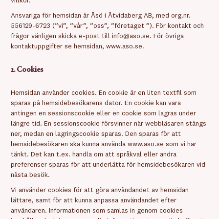
villkor.
Ansvariga för hemsidan är Åsö i Åtvidaberg AB, med org.nr.
556129-6723 (”vi”, ”vår”, ”oss”, ”företaget ”). För kontakt och
frågor vänligen skicka e-post till info@aso.se. För övriga
kontaktuppgifter se hemsidan, www.aso.se.
2. Cookies
Hemsidan använder cookies. En cookie är en liten textfil som
sparas på hemsidebesökarens dator. En cookie kan vara
antingen en sessionscookie eller en cookie som lagras under
längre tid. En sessionscookie försvinner när webbläsaren stängs
ner, medan en lagringscookie sparas. Den sparas för att
hemsidebesökaren ska kunna använda www.aso.se som vi har
tänkt. Det kan t.ex. handla om att språkval eller andra
preferenser sparas för att underlätta för hemsidebesökaren vid
nästa besök.
Vi använder cookies för att göra användandet av hemsidan
lättare, samt för att kunna anpassa användandet efter
användaren. Informationen som samlas in genom cookies