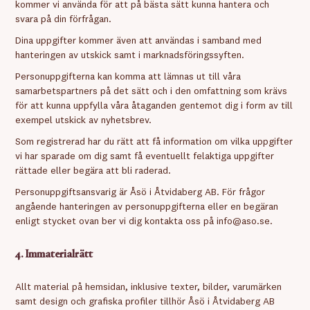
kommer vi använda för att på bästa sätt kunna hantera och
svara på din förfrågan.
Dina uppgifter kommer även att användas i samband med
hanteringen av utskick samt i marknadsföringssyften.
Personuppgifterna kan komma att lämnas ut till våra
samarbetspartners på det sätt och i den omfattning som krävs
för att kunna uppfylla våra åtaganden gentemot dig i form av till
exempel utskick av nyhetsbrev.
Som registrerad har du rätt att få information om vilka uppgifter
vi har sparade om dig samt få eventuellt felaktiga uppgifter
rättade eller begära att bli raderad.
Personuppgiftsansvarig är Åsö i Åtvidaberg AB. För frågor
angående hanteringen av personuppgifterna eller en begäran
enligt stycket ovan ber vi dig kontakta oss på info@aso.se.
4. Immaterialrätt
Allt material på hemsidan, inklusive texter, bilder, varumärken
samt design och grafiska profiler tillhör Åsö i Åtvidaberg AB