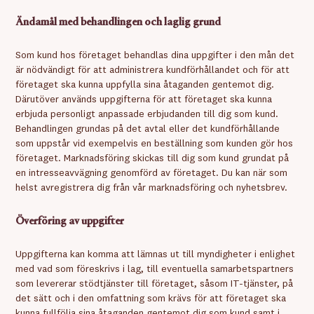
Ändamål med behandlingen och laglig grund
Som kund hos företaget behandlas dina uppgifter i den mån det
är nödvändigt för att administrera kundförhållandet och för att
företaget ska kunna uppfylla sina åtaganden gentemot dig.
Därutöver används uppgifterna för att företaget ska kunna
erbjuda personligt anpassade erbjudanden till dig som kund.
Behandlingen grundas på det avtal eller det kundförhållande
som uppstår vid exempelvis en beställning som kunden gör hos
företaget. Marknadsföring skickas till dig som kund grundat på
en intresseavvägning genomförd av företaget. Du kan när som
helst avregistrera dig från vår marknadsföring och nyhetsbrev.
Överföring av uppgifter
Uppgifterna kan komma att lämnas ut till myndigheter i enlighet
med vad som föreskrivs i lag, till eventuella samarbetspartners
som levererar stödtjänster till företaget, såsom IT-tjänster, på
det sätt och i den omfattning som krävs för att företaget ska
kunna fullfölja sina åtaganden gentemot dig som kund samt i