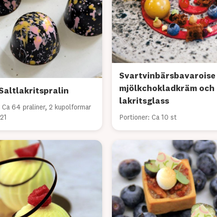
Svartvinbärsbavaroise
mjölkchokladkräm och
Saltlakritspralin
lakritsglass
 Ca 64 praliner, 2 kupolformar
421
Portioner: Ca 10 st