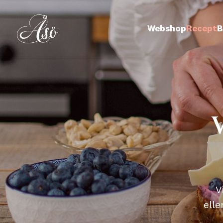
Webshop
Recept
B
V
V
elle