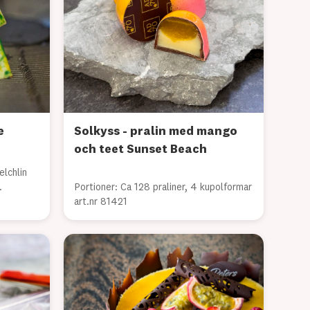
e
Solkyss - pralin med mango
och teet Sunset Beach
elchlin
.
Portioner: Ca 128 praliner, 4 kupolformar
art.nr 81421