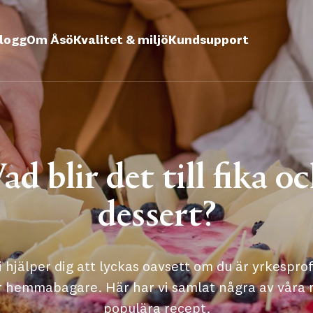
logg
Om Åsö
Kvalitet & miljö
Kundsupport
ad blir det till fika o
dessert?
i hjälper dig att lyckas oavsett om du är yrkesprof
r hemmabagare. Här har vi samlat några av våra
populära recept.