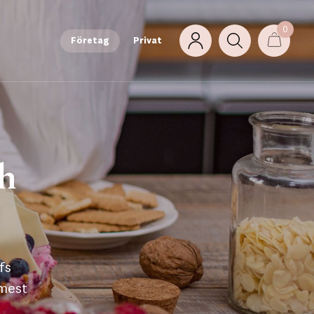
0
Företag
Privat
ch
fs
 mest