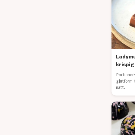
Ladymu
krispi
Portioner:
gjutform 
natt.