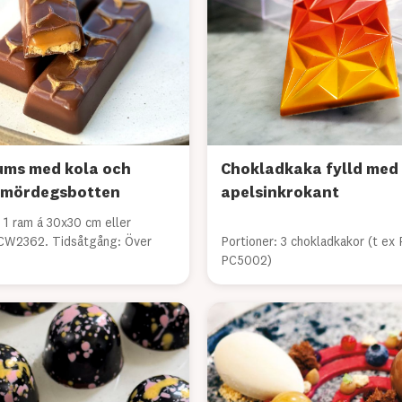
ms med kola och
Chokladkaka fylld med
g mördegsbotten
apelsinkrokant
 1 ram á 30x30 cm eller
CW2362. Tidsåtgång: Över
Portioner: 3 chokladkakor (t ex 
PC5002)