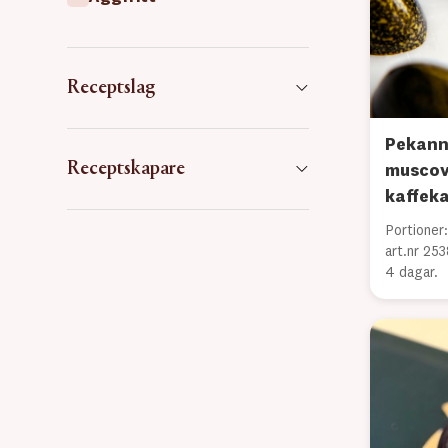
Receptslag
Pekann
Receptskapare
muscov
kaffek
Portioner:
art.nr 25
4 dagar.