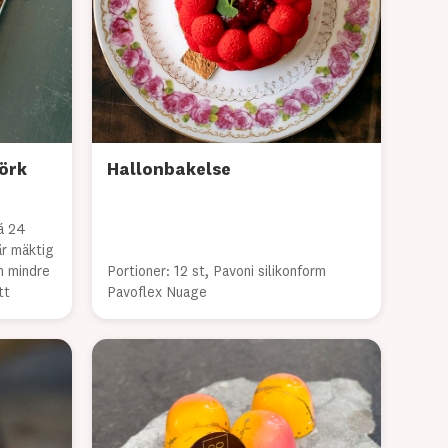
mörk
Hallonbakelse
á 24
 är mäktig
n mindre
Portioner: 12 st, Pavoni silikonform
tt
Pavoflex Nuage