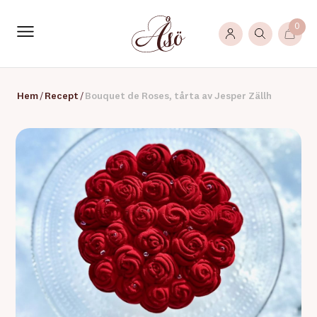
0
Hem
/
Recept
/
Bouquet de Roses, tårta av Jesper Zällh