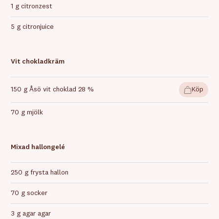
1 g citronzest
5 g citronjuice
Vit chokladkräm
150 g Åsö vit choklad 28 %
Köp
70 g mjölk
Mixad hallongelé
250 g frysta hallon
70 g socker
3 g agar agar