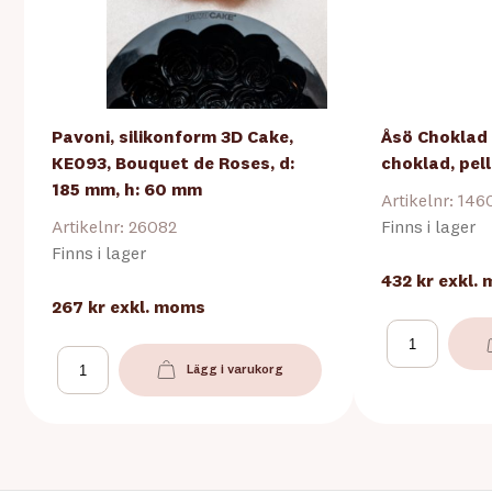
Pavoni, silikonform 3D Cake,
Åsö Choklad 
KE093, Bouquet de Roses, d:
choklad, pell
185 mm, h: 60 mm
Artikelnr: 146
Artikelnr: 26082
Finns i lager
Finns i lager
432 kr
exkl.
267 kr
exkl. moms
Lägg i varukorg