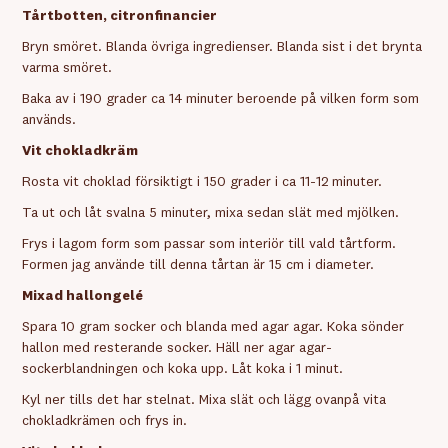
Tårtbotten, citronfinancier
Bryn smöret. Blanda övriga ingredienser. Blanda sist i det brynta
varma smöret.
Baka av i 190 grader ca 14 minuter beroende på vilken form som
används.
Vit chokladkräm
Rosta vit choklad försiktigt i 150 grader i ca 11-12 minuter.
Ta ut och låt svalna 5 minuter, mixa sedan slät med mjölken.
Frys i lagom form som passar som interiör till vald tårtform.
Formen jag använde till denna tårtan är 15 cm i diameter.
Mixad hallongelé
Spara 10 gram socker och blanda med agar agar. Koka sönder
hallon med resterande socker. Häll ner agar agar-
sockerblandningen och koka upp. Låt koka i 1 minut.
Kyl ner tills det har stelnat. Mixa slät och lägg ovanpå vita
chokladkrämen och frys in.