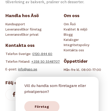
tillverkning av bakverk, praliner och desserter.
Handla hos Åsö
Om oss
Kundsupport
Om Åsö
Leveransvillkor företag
Kvalitet & miljö
Leveransvillkor privat
Blogg
Kataloger
Kontakta oss
Integritetspolicy
Kontakta oss
Telefon Sverige:
0120-844 60
Öppettider
Telefon Finland:
+358 50 5548707
E-post:
info@aso.se
Mån-fre kl. 08:00-17:00
Följ oss
Vill du handla som företagare eller
privatperson?
Företag