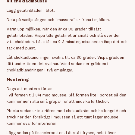
Vit chokladmousse
Lägg gelatinbladen i blöt.
Dela på vaniljstången och ”massera” ur fröna i mjölken.
Värm upp mjölken. När den är ca 80 grader tillsätt
gelatinbladen. Vispa tills gelatinet är smält och slå över den
vita chokladen. Låt stå i ca 2-3 minuter, mixa sedan ihop det och
täck med plast.
Låt chokladblandningen svalna till ca 30 grader. Vispa grädden
lätt under tiden det svalnar. Vänd sedan ner grädden i
chokladblandningen i två omgångar.
Montering
Dags att montera tårtan.
Fyll formen till 3/4 med mousse. Slå formen lite i bordet så den
kommer ner i alla små gropar för att undvika luftfickor.
Plocka sedan ur interiören med chokladkräm och hallongelé och
tryck ner den försiktigt i moussen så ett tunt lager mousse
kommer ovanför interiören.
Lägg sedan på financierbotten. Låt stå i frysen, helst över