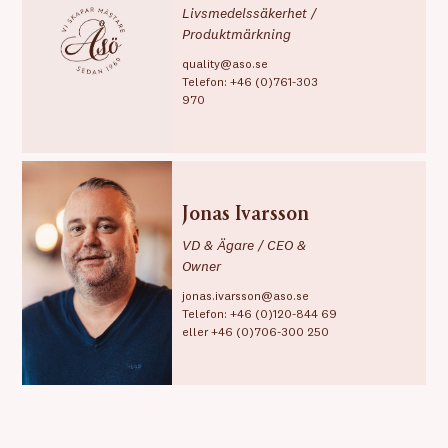
Livsmedelssäkerhet /
Produktmärkning
quality@aso.se
Telefon:
+46 (0)761-303
970
Jonas Ivarsson
VD & Ägare / CEO &
Owner
jonas.ivarsson@aso.se
Telefon:
+46 (0)120-844 69
eller
+46 (0)706-300 250