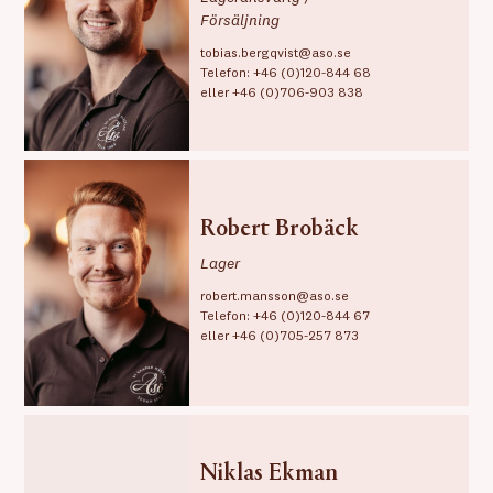
Försäljning
tobias.bergqvist@aso.se
Telefon:
+46 (0)120-844 68
eller
+46 (0)706-903 838
Robert Brobäck
Lager
robert.mansson@aso.se
Telefon:
+46 (0)120-844 67
eller
+46 (0)705-257 873
Niklas Ekman