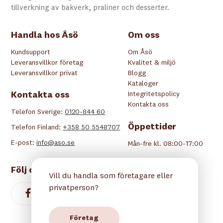
tillverkning av bakverk, praliner och desserter.
Handla hos Åsö
Om oss
Kundsupport
Om Åsö
Leveransvillkor företag
Kvalitet & miljö
Leveransvillkor privat
Blogg
Kataloger
Kontakta oss
Integritetspolicy
Kontakta oss
Telefon Sverige:
0120-844 60
Öppettider
Telefon Finland:
+358 50 5548707
E-post:
info@aso.se
Mån-fre kl. 08:00-17:00
Följ oss
Vill du handla som företagare eller
privatperson?
Företag