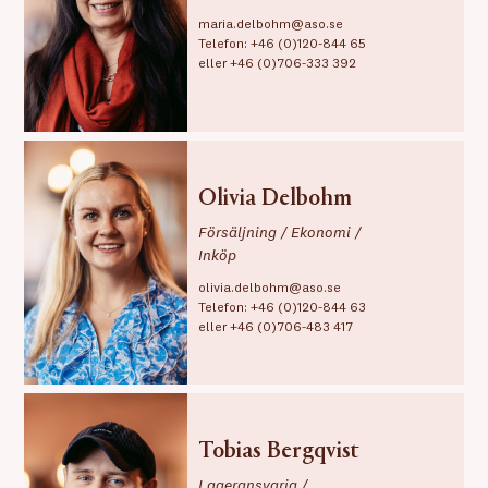
maria.delbohm@aso.se
Telefon:
+46 (0)120-844 65
eller
+46 (0)706-333 392
Olivia Delbohm
Försäljning / Ekonomi /
Inköp
olivia.delbohm@aso.se
Telefon:
+46 (0)120-844 63
eller
+46 (0)706-483 417
Tobias Bergqvist
Lageransvarig /