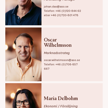
johan.das@aso.se
Telefon:
+46 (0)120-844 62
eller
+46 (0)720-801 478
Oscar
Wilhelmsson
Marknadsstrateg
oscar.wilhelmsson@aso.se
Telefon:
+46 (0)708-857
667
Maria Delbohm
Ekonomi / Försäljning