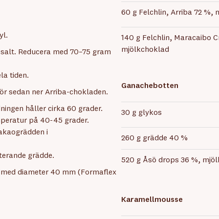
60 g Felchlin, Arriba 72 %,
yl.
140 g Felchlin, Maracaibo C
mjölkchoklad
 salt. Reducera med 70–75 gram
la tiden.
Ganachebotten
ör sedan ner Arriba-chokladen.
ingen håller cirka 60 grader.
30 g glykos
emperatur på 40-45 grader.
akaogrädden i
260 g grädde 40 %
sterande grädde.
520 g Åsö drops 36 %, mjö
mar med diameter 40 mm (Formaflex
Karamellmousse