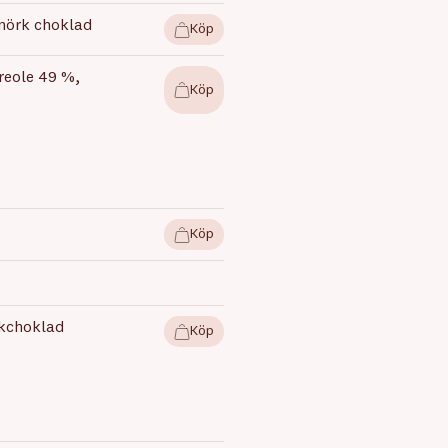
 mörk choklad
Köp
reole 49 %,
Köp
Köp
lkchoklad
Köp