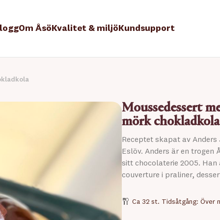
logg
Om Åsö
Kvalitet & miljö
Kundsupport
okladkola
Moussedessert me
mörk chokladkola
Receptet skapat av Anders
Eslöv. Anders är en trogen
sitt chocolaterie 2005. Han
couverture i praliner, desse
Ca 32 st. Tidsåtgång: Över n