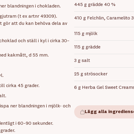
445 g grädde 40 %
ner blandningen i chokladen.
gjutram (t ex artnr 49309).
410 g Felchlin, Caramelito 
 gör att du kan behöva dela av
115 g mjölk
choklad och ställ i kyl i cirka 30–
115 g grädde
 med kakmått, d 55 mm.
3 g salt
25 g strösocker
l.
ll cirka 45 grader.
6 g Herba Gel Sweet Cream
lt.
ispa ner blandningen i mjölk- och
Lägg alla ingrediens
entligt i 60–90 sekunder.
 grader.