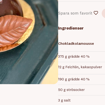
Spara som favorit
Ingredienser
Chokladkolamousse
375 g grädde 40 %
12 g Felchlin, kakaopulver
190 g grädde 40 %
50 g strösocker
3 g salt