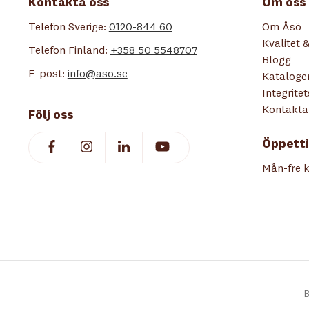
Kontakta oss
Om oss
Telefon Sverige:
0120-844 60
Om Åsö
Kvalitet &
Telefon Finland:
+358 50 5548707
Blogg
E-post:
info@aso.se
Kataloge
Integrite
Kontakta
Följ oss
Öppetti
Mån-fre k
B