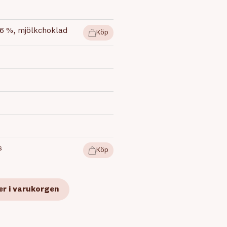
36 %, mjölkchoklad
Köp
s
Köp
er i varukorgen