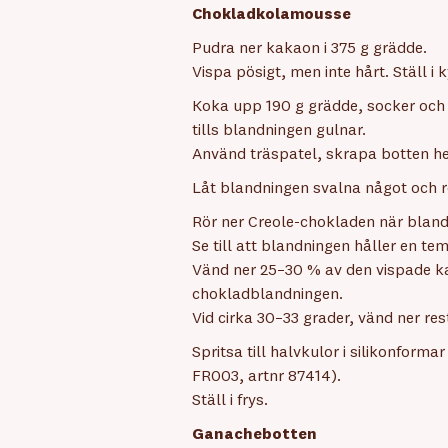
Chokladkolamousse
Pudra ner kakaon i 375 g grädde.
Vispa pösigt, men inte hårt. Ställ i k
Koka upp 190 g grädde, socker och
tills blandningen gulnar.
Använd träspatel, skrapa botten he
Låt blandningen svalna något och r
Rör ner Creole-chokladen när blandn
Se till att blandningen håller en t
Vänd ner 25–30 % av den vispade k
chokladblandningen.
Vid cirka 30–33 grader, vänd ner re
Spritsa till halvkulor i silikonfor
FR003, artnr 87414).
Ställ i frys.
Ganachebotten