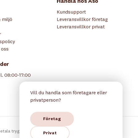
Handla hos Åsö
Kundsupport
 miljö
Leveransvillkor företag
Leveransvillkor privat
r
tspolicy
 oss
der
l. 08:00-17:00
Vill du handla som företagare eller
privatperson?
Företag
etala tryggt hos oss:
Privat