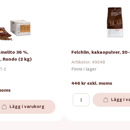
amelito 36 %,
Felchlin, kakaopulver, 20-
, Rondo (2 kg)
Artikelnr: 49348
71-2
Finns i lager
446 kr
exkl. moms
 moms
Lägg i v
Lägg i varukorg