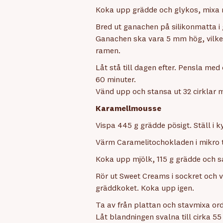
Koka upp grädde och glykos, mixa 
Bred ut ganachen på silikonmatta i 
Ganachen ska vara 5 mm hög, vilket
ramen.
Låt stå till dagen efter. Pensla med 
60 minuter.
Vänd upp och stansa ut 32 cirklar
Karamellmousse
Vispa 445 g grädde pösigt. Ställ i ky
Värm Caramelitochokladen i mikro ti
Koka upp mjölk, 115 g grädde och sa
Rör ut Sweet Creams i sockret och v
gräddkoket. Koka upp igen.
Ta av från plattan och stavmixa ord
Låt blandningen svalna till cirka 55