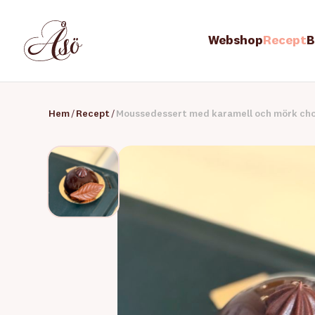
Webshop
Recept
B
Hem
/
Recept
/
Moussedessert med karamell och mörk ch