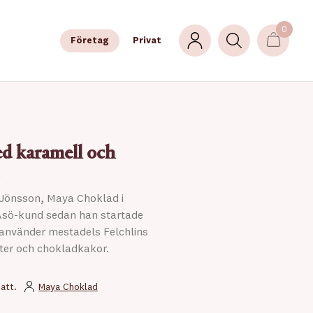
0
Företag
Privat
d karamell och
 Jönsson, Maya Choklad i
 Åsö-kund sedan han startade
 använder mestadels Felchlins
rter och chokladkakor.
att.
Maya Choklad