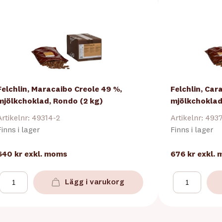
Felchlin, Maracaibo Creole 49 %,
Felchlin, Car
mjölkchoklad, Rondo (2 kg)
mjölkchoklad
Artikelnr: 49314-2
Artikelnr: 493
Finns i lager
Finns i lager
640 kr
exkl. moms
676 kr
exkl.
Lägg i varukorg