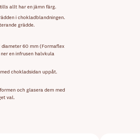
lls allt har en jämn färg.
rädden i chokladblandningen.
sterande grädde.
med diameter 60 mm (Formaflex
ner en infrusen halvkula
n med chokladsidan uppåt.
r formen och glasera dem med
et val.