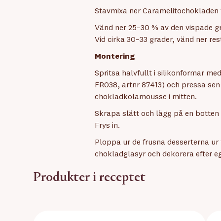
Stavmixa ner Caramelitochokladen ti
Vänd ner 25–30 % av den vispade g
Vid cirka 30–33 grader, vänd ner re
Montering
Spritsa halvfullt i silikonformar 
FR038, artnr 87413) och pressa sen 
chokladkolamousse i mitten.
Skrapa slätt och lägg på en botte
Frys in.
Ploppa ur de frusna desserterna u
chokladglasyr och dekorera efter eg
Produkter i receptet