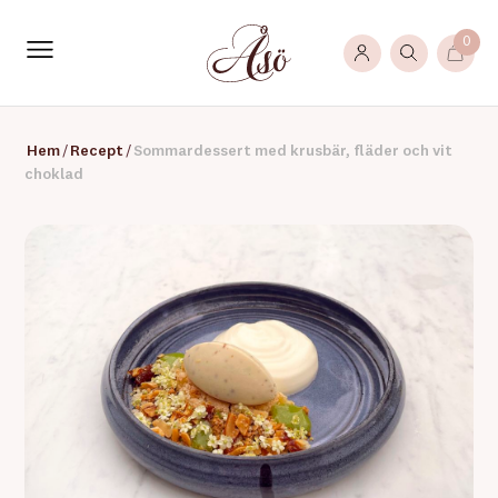
0
Hem
/
Recept
/
Sommardessert med krusbär, fläder och vit
choklad