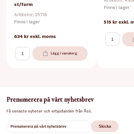
Artikelnr: 493
st/form
Finns i lager
Artikelnr: 25718
Finns i lager
515 kr
exkl.
634 kr
exkl. moms
Lägg i varukorg
Prenumerera på vårt nyhetsbrev
Få senaste nyheter och erbjudanden från Åsö.