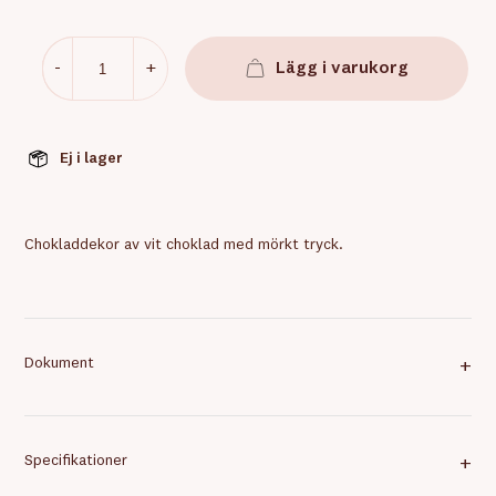
-
+
Lägg i varukorg
Ej i lager
Chokladdekor av vit choklad med mörkt tryck.
Dokument
+
Specifikationer
+