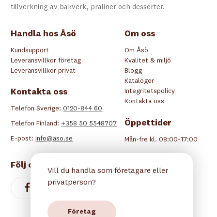
tillverkning av bakverk, praliner och desserter.
Handla hos Åsö
Om oss
Kundsupport
Om Åsö
Leveransvillkor företag
Kvalitet & miljö
Leveransvillkor privat
Blogg
Kataloger
Kontakta oss
Integritetspolicy
Kontakta oss
Telefon Sverige:
0120-844 60
Öppettider
Telefon Finland:
+358 50 5548707
E-post:
info@aso.se
Mån-fre kl. 08:00-17:00
Följ oss
Vill du handla som företagare eller
privatperson?
Företag