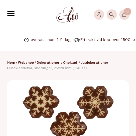
0
Leverans inom 1-2 dagar
Fri frakt vid köp över 1500 kr
Hem
/
Webshop
/
Dekorationer
/
Choklad
/
Juldekorationer
/
Chokladdekor, snöflingor, 25x28 mm (160 st)