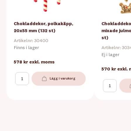
Chokladdekor, polkakäpp,
Chokladdekor
20x55 mm (132 st)
mixade julmo
st)
Artikelnr: 30400
Finns i lager
Artikelnr: 30
Ej i lager
578 kr
exkl. moms
570 kr
exkl.
Lägg i varukorg