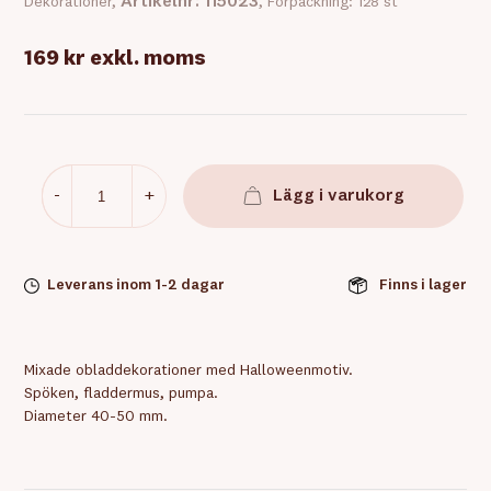
Artikelnr: 115023
Dekorationer,
, Förpackning: 128 st
169 kr
exkl. moms
-
+
Lägg i varukorg
Leverans inom 1-2 dagar
Finns i lager
Mixade obladdekorationer med Halloweenmotiv.
Spöken, fladdermus, pumpa.
Diameter 40-50 mm.