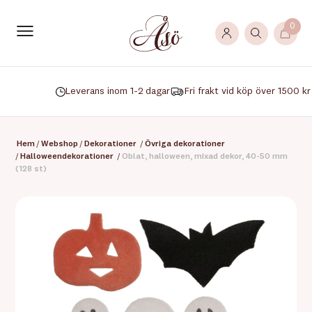
0
Leverans inom 1-2 dagar
Fri frakt vid köp över 1500 kr
Hem
/
Webshop
/
Dekorationer
/
Övriga dekorationer
/
Halloweendekorationer
/
Oblat, halloween, mixad dekor, 40-50 mm
(128 st)