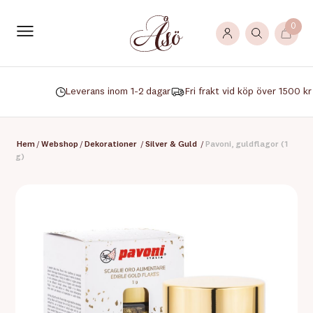
0
Leverans inom 1-2 dagar
Fri frakt vid köp över 1500 kr
Hem
/
Webshop
/
Dekorationer
/
Silver & Guld
/
Pavoni, guldflagor (1
g)