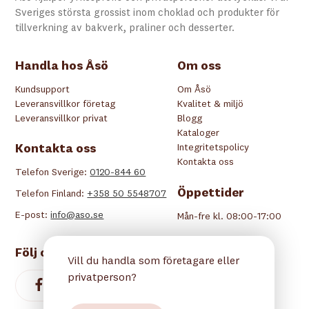
Sveriges största grossist inom choklad och produkter för
tillverkning av bakverk, praliner och desserter.
Handla hos Åsö
Om oss
Kundsupport
Om Åsö
Leveransvillkor företag
Kvalitet & miljö
Leveransvillkor privat
Blogg
Kataloger
Kontakta oss
Integritetspolicy
Kontakta oss
Telefon Sverige:
0120-844 60
Öppettider
Telefon Finland:
+358 50 5548707
E-post:
info@aso.se
Mån-fre kl. 08:00-17:00
Följ oss
Vill du handla som företagare eller
privatperson?