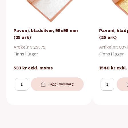
Pavoni, bladsilver, 95x95 mm
Pavoni, bla
(25 ark)
(25 ark)
Artikelnr: 25375
Artikelnr: 837
Finns i lager
Finns i lager
533 kr
exkl. moms
1540 kr
exkl
Lägg i varukorg