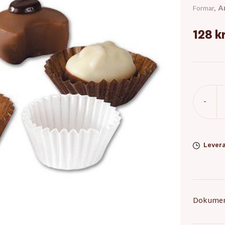
A
Formar,
128 k
-
Levera
Dokume