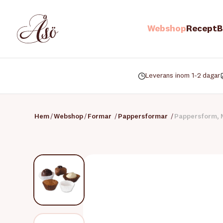
Webshop
Recept
B
Leverans inom 1-2 dagar
Hem
/
Webshop
/
Formar
/
Pappersformar
/
Pappersform, M