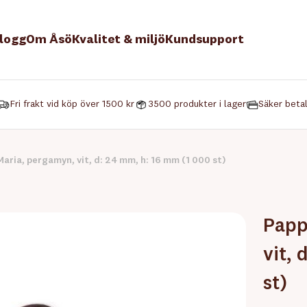
logg
Om Åsö
Kvalitet & miljö
Kundsupport
Fri frakt vid köp över 1500 kr
3500 produkter i lager
Säker beta
aria, pergamyn, vit, d: 24 mm, h: 16 mm (1 000 st)
Papp
vit,
st)