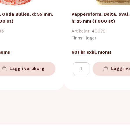
 Goda Bullen, d: 55 mm,
Pappersform, Delta, oval
00 st)
h: 25 mm (1 000 st)
35
Artikelnr: 40070
Finns i lager
 moms
601 kr
exkl. moms
Lägg i varukorg
Lägg i v