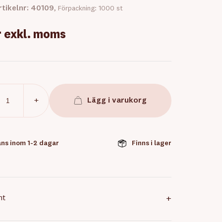
rtikelnr: 40109
, Förpackning: 1000 st
r
exkl. moms
+
Lägg i varukorg
ns inom 1-2 dagar
Finns i lager
nt
+