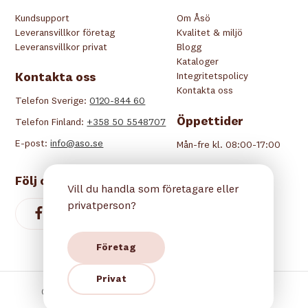
Kundsupport
Om Åsö
Leveransvillkor företag
Kvalitet & miljö
Leveransvillkor privat
Blogg
Kataloger
Kontakta oss
Integritetspolicy
Kontakta oss
Telefon Sverige:
0120-844 60
Öppettider
Telefon Finland:
+358 50 5548707
E-post:
info@aso.se
Mån-fre kl. 08:00-17:00
Följ oss
Vill du handla som företagare eller
privatperson?
Företag
Privat
Copyright © 2026 Åsö. Alla rättigheter reserverade.
Betala tryggt hos oss: