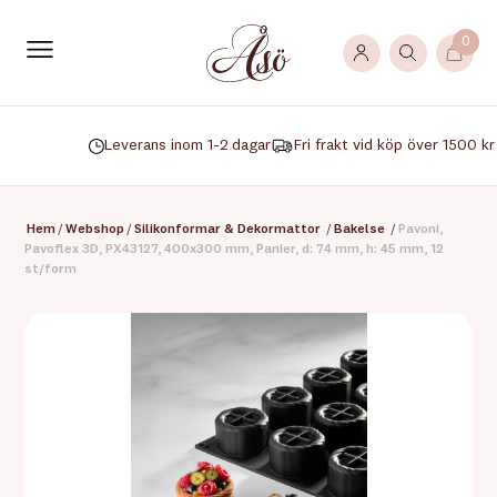
0
Leverans inom 1-2 dagar
Fri frakt vid köp över 1500 kr
Hem
/
Webshop
/
Silikonformar & Dekormattor
/
Bakelse
/
Pavoni,
Pavoflex 3D, PX43127, 400x300 mm, Panier, d: 74 mm, h: 45 mm, 12
st/form