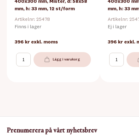
400x300 mm, Mister, d: 58x58
400x300 mm,
mm, h: 33 mm, 12 st/form
mm, h: 33 mm
Artikelnr: 25478
Artikelnr: 254
Finns i lager
Ej i lager
396 kr
exkl. moms
396 kr
exkl.
Lägg i varukorg
Prenumerera på vårt nyhetsbrev