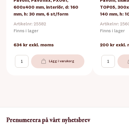
Pavoni, Pavoflex, PX061,
Pavoni, sili
600x400 mm, interiör, d: 160
TOP05, 300x1
mm, h: 30 mm, 6 st/form
140 mm, h: 1
Artikelnr: 25582
Artikelnr: 256
Finns i lager
Finns i lager
634 kr
exkl. moms
200 kr
exkl.
Lägg i varukorg
Prenumerera på vårt nyhetsbrev