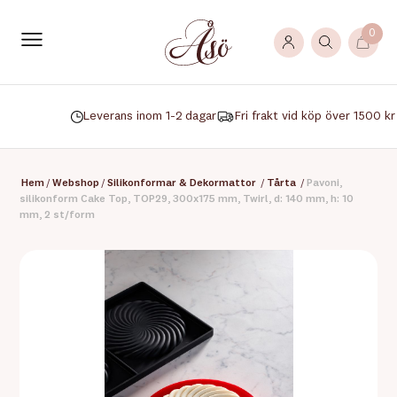
0
Leverans inom 1-2 dagar
Fri frakt vid köp över 1500 kr
Hem
/
Webshop
/
Silikonformar & Dekormattor
/
Tårta
/
Pavoni,
silikonform Cake Top, TOP29, 300x175 mm, Twirl, d: 140 mm, h: 10
mm, 2 st/form