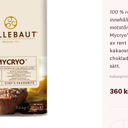
100 % r
innehåll
motstån
Mycryo™
av rent
kakaosm
choklad
sätt.
Kakaoprod
360 