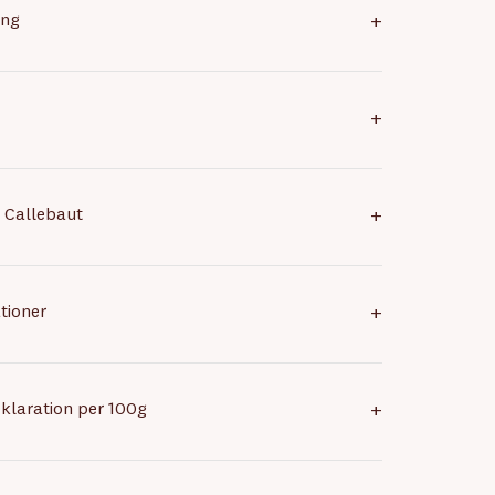
ing
+
+
n Callebaut
+
tioner
+
klaration per 100g
+