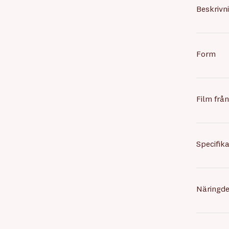
Beskrivn
Form
Film frå
Specifika
Näringde