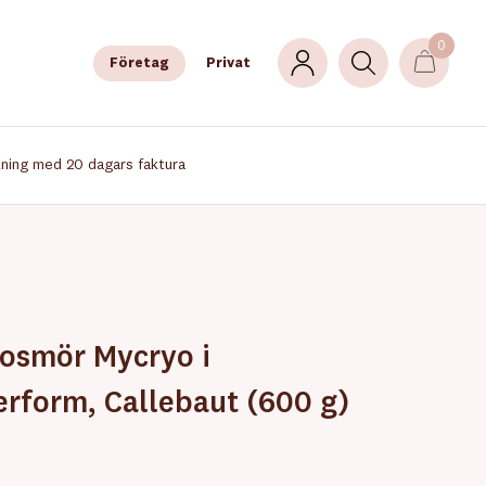
0
Företag
Privat
lning med 20 dagars faktura
osmör Mycryo i
erform, Callebaut (600 g)
®