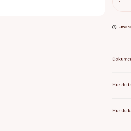
-
Levera
Dokume
Hur du 
Hur du k