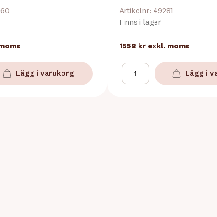
360
Artikelnr: 49281
Finns i lager
 moms
1558 kr
exkl. moms
Lägg i varukorg
Lägg i v