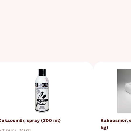
Kakaosmör, spray (300 ml)
Kakaosmör, ek
kg)
Artikelnr: 34031