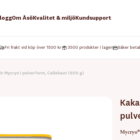
logg
Om Åsö
Kvalitet & miljö
Kundsupport
Fri frakt vid köp över 1500 kr
3500 produkter i lager
Säker beta
 Mycryo i pulverform, Callebaut (600 g)
Kaka
pulv
Mycryo