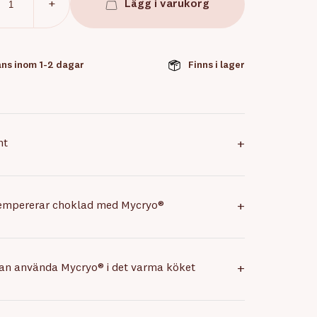
+
Lägg i varukorg
ns inom 1-2 dagar
Finns i lager
nt
+
tempererar choklad med Mycryo®
+
an använda Mycryo® i det varma köket
+