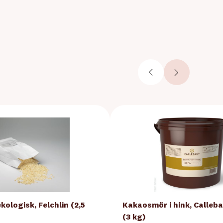
ologisk, Felchlin (2,5
Kakaosmör i hink, Calleba
(3 kg)