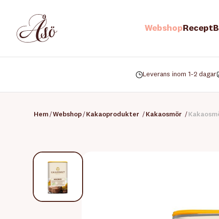
Webshop
Recept
B
Leverans inom 1-2 dagar
Hem
/
Webshop
/
Kakaoprodukter
/
Kakaosmör
/
Kakaosmör