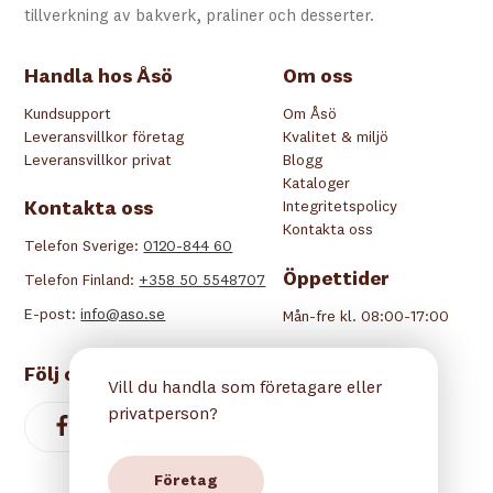
tillverkning av bakverk, praliner och desserter.
Handla hos Åsö
Om oss
Kundsupport
Om Åsö
Leveransvillkor företag
Kvalitet & miljö
Leveransvillkor privat
Blogg
Kataloger
Kontakta oss
Integritetspolicy
Kontakta oss
Telefon Sverige:
0120-844 60
Öppettider
Telefon Finland:
+358 50 5548707
E-post:
info@aso.se
Mån-fre kl. 08:00-17:00
Följ oss
Vill du handla som företagare eller
privatperson?
Företag