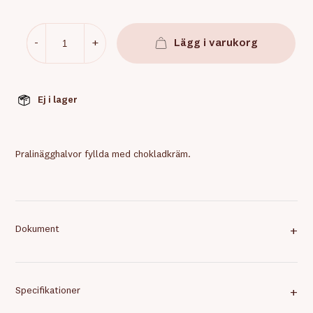
-
+
Lägg i varukorg
Ej i lager
Pralinägghalvor fyllda med chokladkräm.
Dokument
+
Specifikationer
+