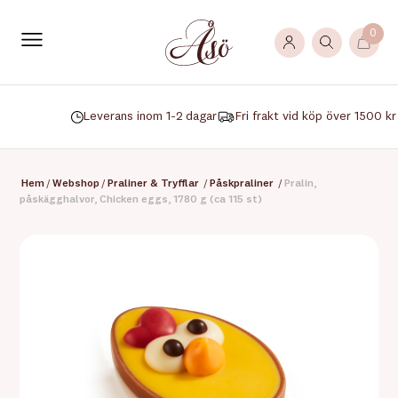
0
Leverans inom 1-2 dagar
Fri frakt vid köp över 1500 kr
Hem
/
Webshop
/
Praliner & Tryfflar
/
Påskpraliner
/
Pralin,
påskägghalvor, Chicken eggs, 1780 g (ca 115 st)