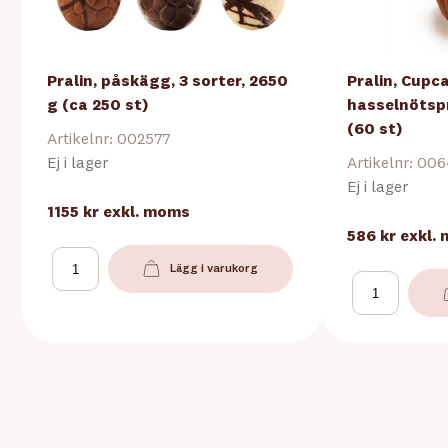
Pralin, påskägg, 3 sorter, 2650
Pralin, Cupc
g (ca 250 st)
hasselnötspr
(60 st)
Artikelnr: 002577
Ej i lager
Artikelnr: 00
Ej i lager
1155 kr
exkl. moms
586 kr
exkl.
Lägg i varukorg