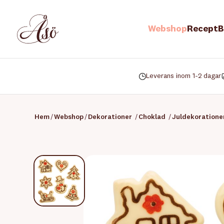
Webshop
Recept
B
Leverans inom 1-2 dagar
Hem
/
Webshop
/
Dekorationer
/
Choklad
/
Juldekoratione