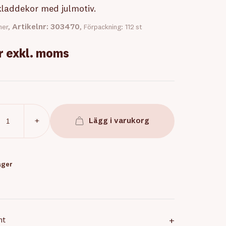
kladdekor med julmotiv.
Artikelnr: 303470
ner,
, Förpackning: 112 st
r
exkl. moms
+
Lägg i varukorg
lager
nt
+