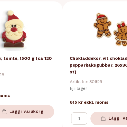
, tomte, 1500 g (ca 120
Chokladdekor, vit choklad
pepparkaksgubbar, 26x3
st)
218
Artikelnr: 30626
Ej i lager
 moms
615 kr
exkl. moms
Lägg i varukorg
Lägg i v