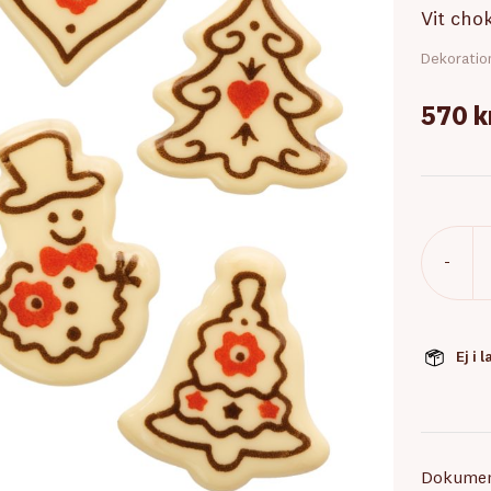
Vit cho
Dekoratio
570 k
-
Ej i 
Dokume