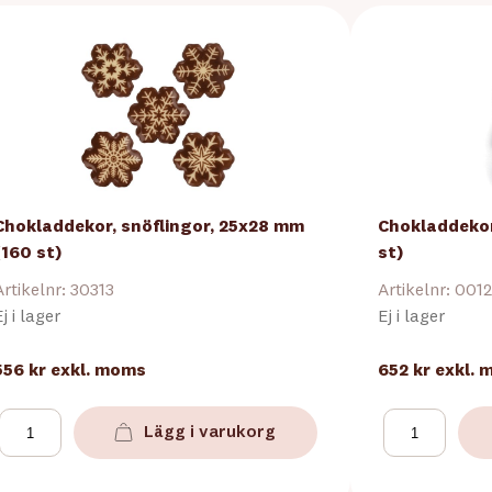
Chokladdekor, snöflingor, 25x28 mm
Chokladdekor
(160 st)
st)
Artikelnr: 30313
Artikelnr: 001
Ej i lager
Ej i lager
556 kr
exkl. moms
652 kr
exkl.
Lägg i varukorg