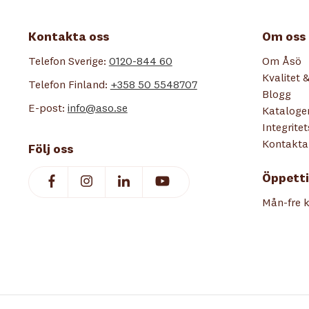
Kontakta oss
Om oss
Telefon Sverige:
0120-844 60
Om Åsö
Kvalitet &
Telefon Finland:
+358 50 5548707
Blogg
E-post:
info@aso.se
Kataloge
Integrite
Kontakta
Följ oss
Öppetti
Mån-fre k