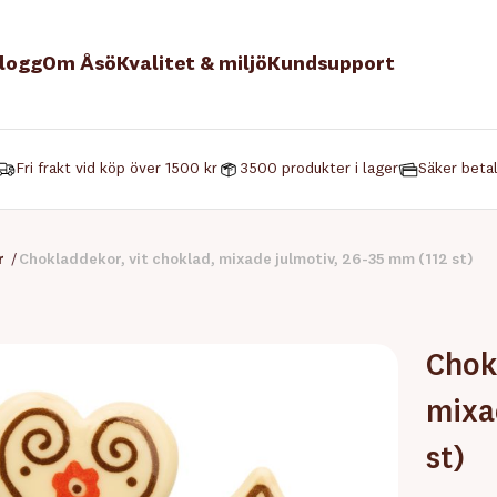
logg
Om Åsö
Kvalitet & miljö
Kundsupport
Fri frakt vid köp över 1500 kr
3500 produkter i lager
Säker beta
r
/
Chokladdekor, vit choklad, mixade julmotiv, 26-35 mm (112 st)
Chok
mixa
st)