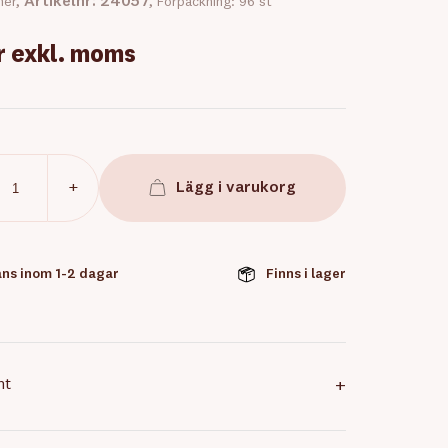
Artikelnr: 24057
ner,
, Förpackning: 96 st
r
exkl. moms
+
Lägg i varukorg
ns inom 1-2 dagar
Finns i lager
nt
+