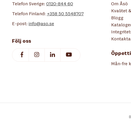
Telefon Sverige:
0120-844 60
Om Åsö
Kvalitet &
Telefon Finland:
+358 50 5548707
Blogg
E-post:
info@aso.se
Kataloge
Integrite
Kontakta
Följ oss
Öppetti
Mån-fre k
B