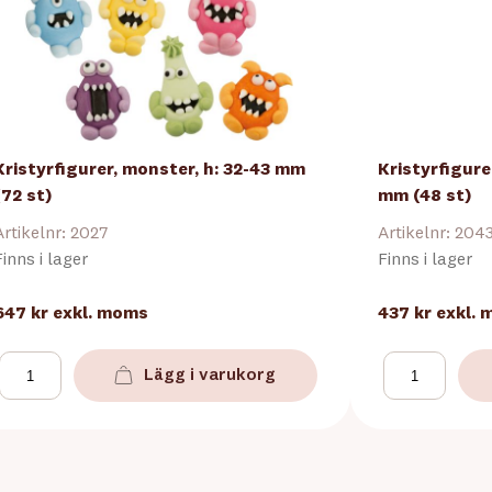
Kristyrfigurer, monster, h: 32-43 mm
Kristyrfigure
(72 st)
mm (48 st)
Artikelnr: 2027
Artikelnr: 204
Finns i lager
Finns i lager
647 kr
exkl. moms
437 kr
exkl.
Lägg i varukorg