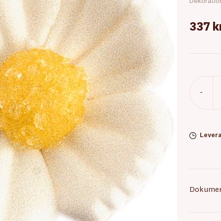
Dekoratio
337 k
-
Levera
Dokume