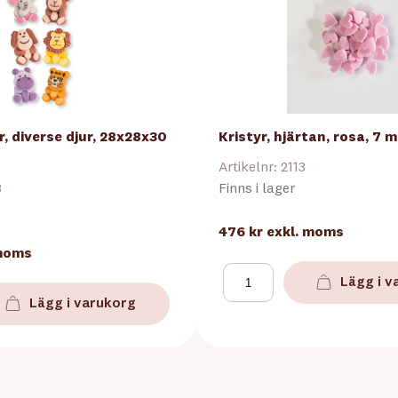
r, diverse djur, 28x28x30
Kristyr, hjärtan, rosa, 7 m
Artikelnr: 2113
3
Finns i lager
476 kr
exkl. moms
 moms
Lägg i v
Lägg i varukorg