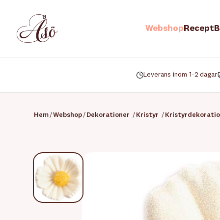
Webshop
Recept
B
Leverans inom 1-2 dagar
Hem
/
Webshop
/
Dekorationer
/
Kristyr
/
Kristyrdekorati