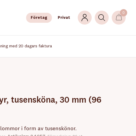
0
Företag
Privat
lning med 20 dagars faktura
tyr, tusensköna, 30 mm (96
blommor i form av tusenskönor.