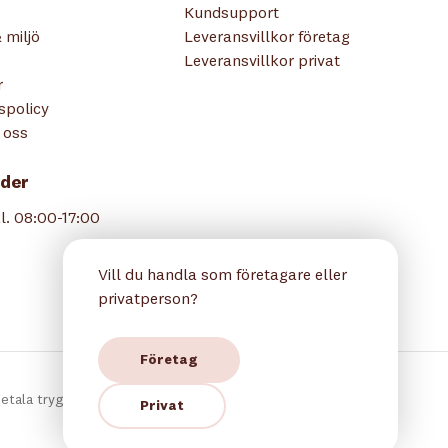
Kundsupport
 miljö
Leveransvillkor företag
Leveransvillkor privat
r
tspolicy
 oss
der
l. 08:00-17:00
Vill du handla som företagare eller
privatperson?
Företag
etala tryggt hos oss:
Privat