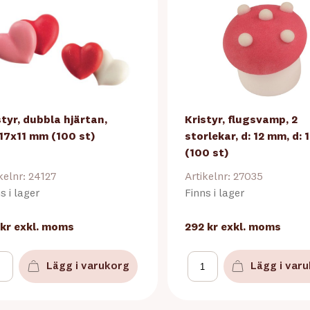
styr, dubbla hjärtan,
Kristyr, flugsvamp, 2
17x11 mm (100 st)
storlekar, d: 12 mm, d:
(100 st)
kelnr: 24127
Artikelnr: 27035
s i lager
Finns i lager
 kr
exkl. moms
292 kr
exkl. moms
Lägg i varukorg
Lägg i var