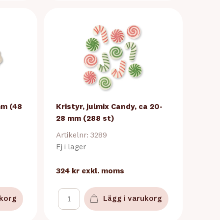
mm (48
Kristyr, julmix Candy, ca 20-
28 mm (288 st)
Artikelnr: 3289
Ej i lager
324 kr
exkl. moms
ukorg
Lägg i varukorg