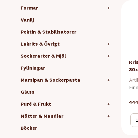
Formar
+
Vanilj
Pektin & Stabilisatorer
Lakrits & Övrigt
+
Sockerarter & Mjöl
+
Kri
Fyllningar
30x
Marsipan & Sockerpasta
+
Arti
Finn
Glass
444
Puré & Frukt
+
Nötter & Mandlar
+
Böcker