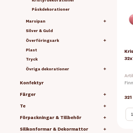
Kristyrdekorationer
Påskdekorationer
+
Marsipan
Silver & Guld
+
Överföringsark
Plast
Kri
32x
Tryck
+
Övriga dekorationer
Arti
Konfektyr
Finn
Färger
+
321
Te
+
Förpackningar & Tillbehör
+
Silikonformar & Dekormattor
+