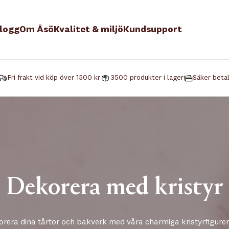
logg
Om Åsö
Kvalitet & miljö
Kundsupport
Fri frakt vid köp över 1500 kr
3500 produkter i lager
Säker beta
Dekorera med kristyr
rera dina tårtor och bakverk med våra charmiga kristyrfigure