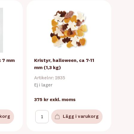
d: 7 mm
Kristyr, halloween, ca 7-11
mm (1,3 kg)
Artikelnr: 2835
Ej i lager
375 kr
exkl. moms
ukorg
Lägg i varukorg