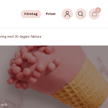
0
Företag
Privat
lning med 20 dagars faktura
r och