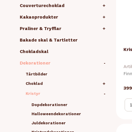
Couverturechoklad
+
Kakaoprodukter
+
Praliner & Tryfflar
+
Bakade skal & Tartletter
Kris
Chokladskal
Dekorationer
-
Arti
Finn
Tårtbilder
+
Choklad
399
-
Kristyr
Dopdekorationer
Halloweendekorationer
Juldekorationer