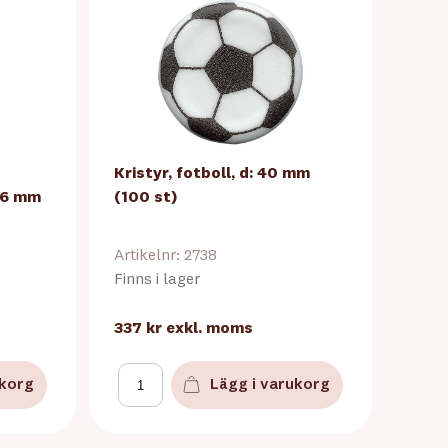
Kristyr, fotboll, d: 40 mm
 16 mm
(100 st)
Artikelnr: 2738
Finns i lager
337 kr
exkl. moms
ukorg
Lägg i varukorg