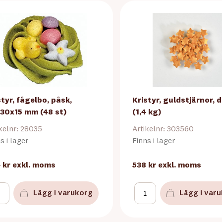
styr, fågelbo, påsk,
Kristyr, guldstjärnor, 
30x15 mm (48 st)
(1,4 kg)
kelnr: 28035
Artikelnr: 303560
s i lager
Finns i lager
 kr
exkl. moms
538 kr
exkl. moms
Lägg i varukorg
Lägg i var