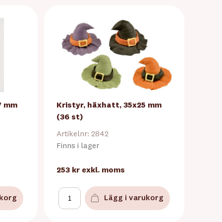
 7 mm
Kristyr, häxhatt, 35x25 mm
(36 st)
Artikelnr: 2842
Finns i lager
253 kr
exkl. moms
ukorg
Lägg i varukorg