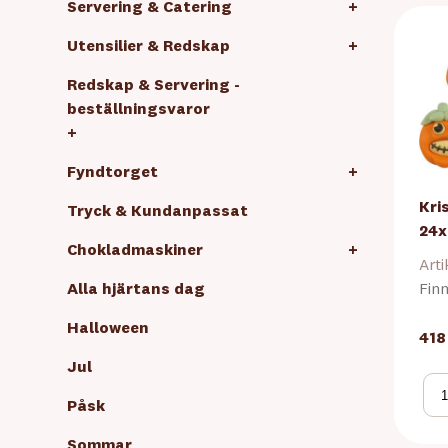
Servering & Catering
+
Utensilier & Redskap
+
Redskap & Servering -
beställningsvaror
+
Fyndtorget
+
Kri
Tryck & Kundanpassat
24x
Chokladmaskiner
+
Arti
Alla hjärtans dag
Finn
Halloween
418
Jul
Påsk
Sommar