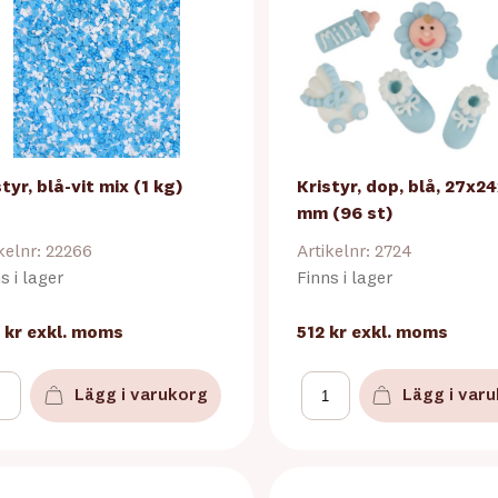
tyr, blå-vit mix (1 kg)
Kristyr, dop, blå, 27x2
mm (96 st)
kelnr: 22266
Artikelnr: 2724
s i lager
Finns i lager
 kr
exkl. moms
512 kr
exkl. moms
Lägg i varukorg
Lägg i var