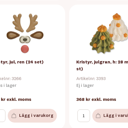
tyr, jul, ren (24 set)
Kristyr, julgran, h: 28 
st)
kelnr: 3266
Artikelnr: 3393
s i lager
Ej i lager
 kr
exkl. moms
368 kr
exkl. moms
Lägg i varukorg
Lägg i var