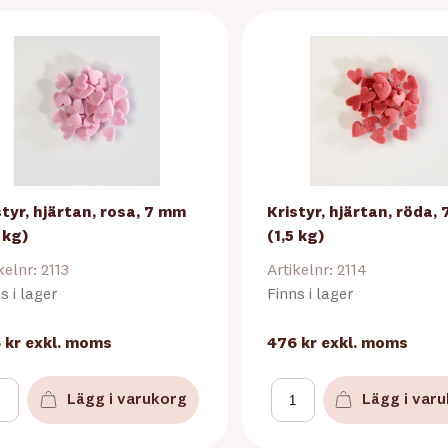
styr, hjärtan, rosa, 7 mm
Kristyr, hjärtan, röda,
 kg)
(1,5 kg)
kelnr: 2113
Artikelnr: 2114
s i lager
Finns i lager
 kr
exkl. moms
476 kr
exkl. moms
Lägg i varukorg
Lägg i var