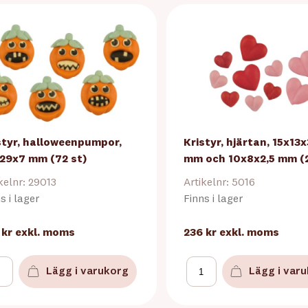
styr, halloweenpumpor,
Kristyr, hjärtan, 15x13x
29x7 mm (72 st)
mm och 10x8x2,5 mm (2
kelnr: 29013
Artikelnr: 5016
s i lager
Finns i lager
 kr
exkl. moms
236 kr
exkl. moms
Lägg i varukorg
Lägg i var