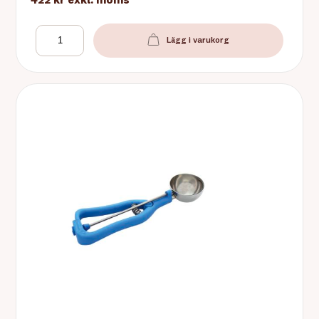
422 kr
exkl. moms
Lägg i varukorg