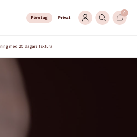
0
Företag
Privat
lning med 20 dagars faktura