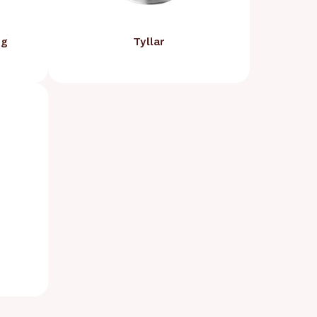
ng
Tyllar
g