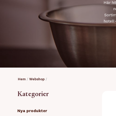
Här hi
n
Sortim
hotell
Hem
/
Webshop
/
Kategorier
Nya produkter