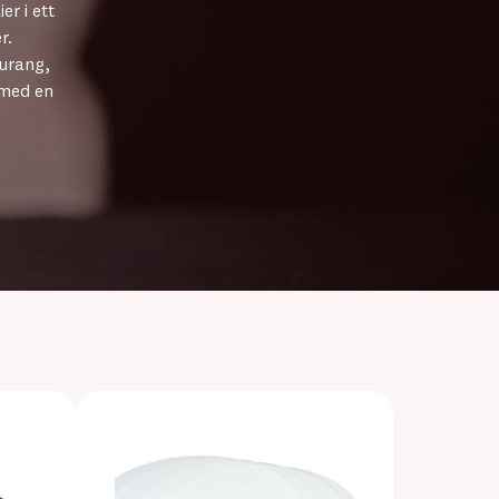
r i ett
r.
aurang,
 med en