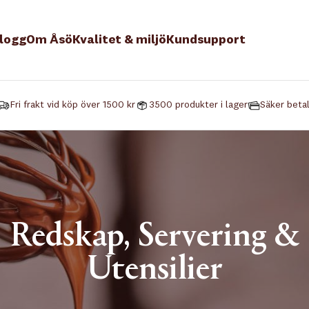
logg
Om Åsö
Kvalitet & miljö
Kundsupport
Fri frakt vid köp över 1500 kr
3500 produkter i lager
Säker beta
Redskap, Servering &
Utensilier