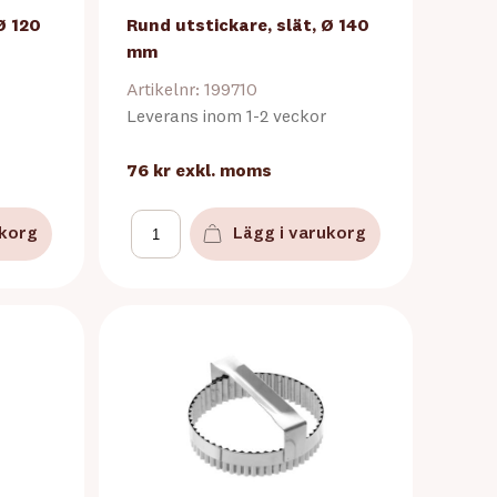
Ø 120
Rund utstickare, slät, Ø 140
mm
Artikelnr: 199710
Leverans inom 1-2 veckor
76 kr
exkl. moms
ukorg
Lägg i varukorg