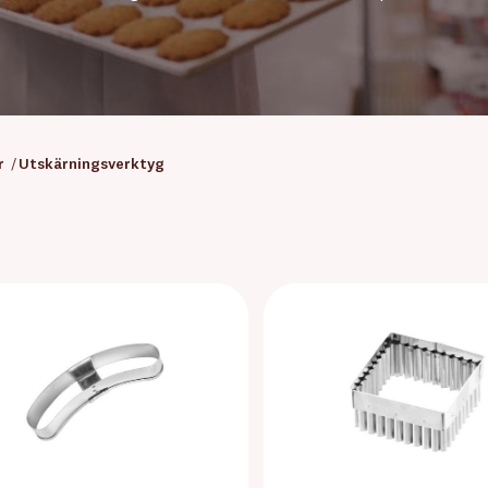
r
/
Utskärningsverktyg