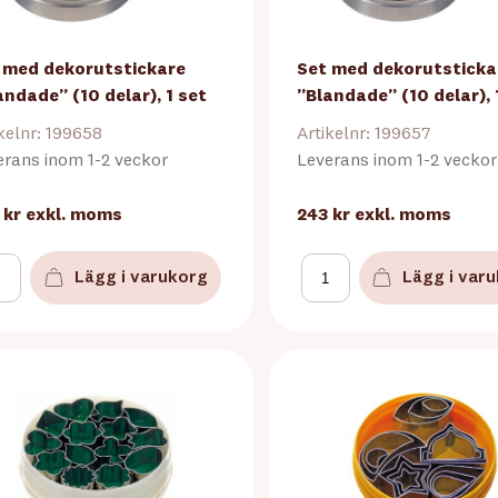
 med dekorutstickare
Set med dekorutsticka
andade” (10 delar), 1 set
”Blandade” (10 delar), 
kelnr: 199658
Artikelnr: 199657
erans inom 1-2 veckor
Leverans inom 1-2 veckor
 kr
exkl. moms
243 kr
exkl. moms
Lägg i varukorg
Lägg i var