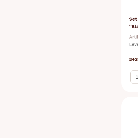
Set
”Bl
Arti
Lev
243