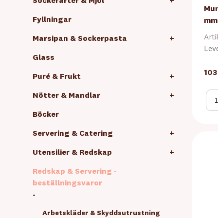
Sockerarter & Mjöl
+
Mun
Fyllningar
mm
Arti
Marsipan & Sockerpasta
+
Lev
Glass
103
Puré & Frukt
+
Nötter & Mandlar
+
Böcker
Servering & Catering
+
Utensilier & Redskap
+
Redskap & Servering -
beställningsvaror
-
Arbetskläder & Skyddsutrustning