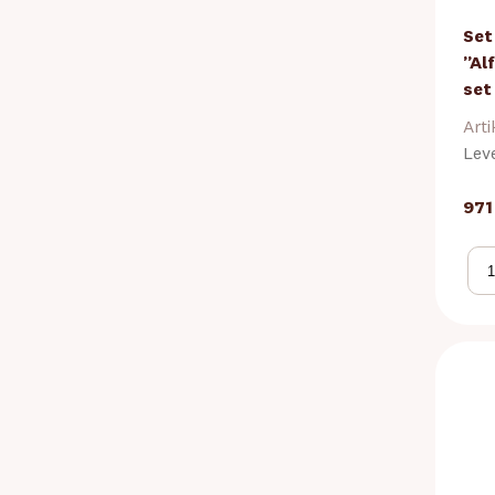
Set
”Al
set
Arti
Lev
971