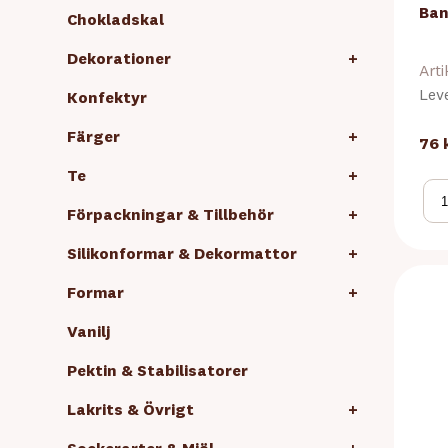
Ban
Chokladskal
Dekorationer
+
Arti
Lev
Konfektyr
Färger
+
76 
Te
+
Förpackningar & Tillbehör
+
Silikonformar & Dekormattor
+
Formar
+
Vanilj
Pektin & Stabilisatorer
Lakrits & Övrigt
+