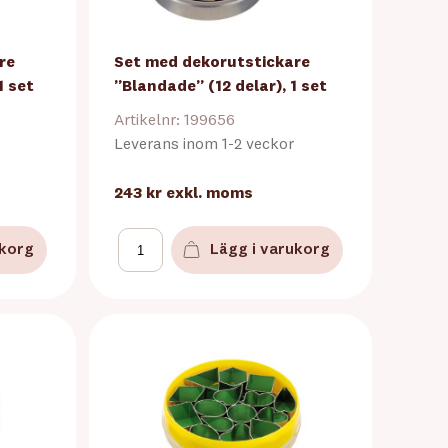
re
Set med dekorutstickare
1 set
”Blandade” (12 delar), 1 set
Artikelnr: 199656
Leverans inom 1-2 veckor
243 kr
exkl. moms
ukorg
Lägg i varukorg