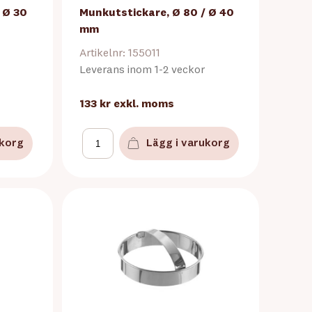
 Ø 30
Munkutstickare, Ø 80 / Ø 40
mm
Artikelnr: 155011
Leverans inom 1-2 veckor
133 kr
exkl. moms
ukorg
Lägg i varukorg