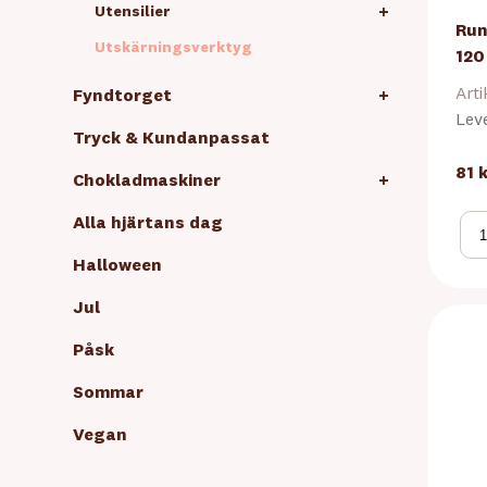
+
Utensilier
Run
Utskärningsverktyg
12
Arti
Fyndtorget
+
Lev
Tryck & Kundanpassat
81 
Chokladmaskiner
+
Alla hjärtans dag
Halloween
Jul
Påsk
Sommar
Vegan