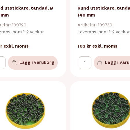
d utstickare, tandad, Ø
Rund utstickare, tanda
0 mm
140 mm
kelnr: 199720
Artikelnr: 199730
erans inom 1-2 veckor
Leverans inom 1-2 veckor
kr
exkl. moms
103 kr
exkl. moms
Lägg i varukorg
Lägg i var