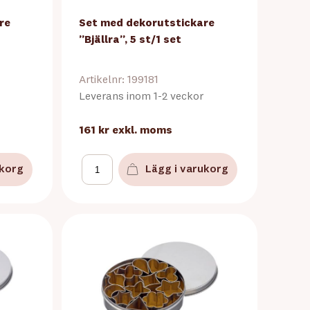
re
Set med dekorutstickare
”Bjällra”, 5 st/1 set
Artikelnr: 199181
Leverans inom 1-2 veckor
161 kr
exkl. moms
ukorg
Lägg i varukorg