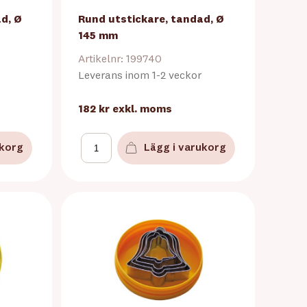
d, Ø
Rund utstickare, tandad, Ø
145 mm
Artikelnr: 199740
Leverans inom 1-2 veckor
182 kr
exkl. moms
ukorg
Lägg i varukorg