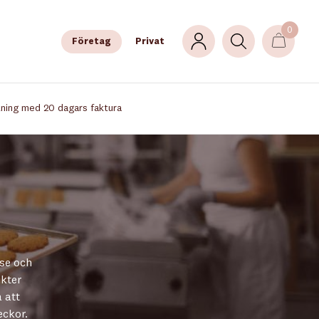
0
Företag
Privat
lning med 20 dagars faktura
lse och
ukter
 att
eckor.