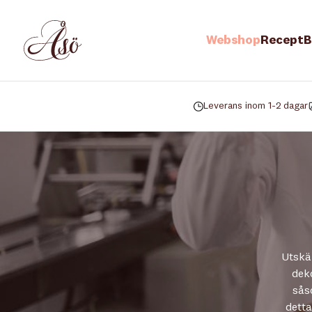
Webshop
Recept
B
Leverans inom 1-2 dagar
Utskär
deko
sås
detta