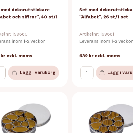
 med dekorutstickare
Set med dekorutsticka
fabet och siffror”, 40 st/1
”Alfabet”, 26 st/1 set
kelnr: 199660
Artikelnr: 199661
erans inom 1-2 veckor
Leverans inom 1-2 veckor
 kr
exkl. moms
632 kr
exkl. moms
Lägg i varukorg
Lägg i var