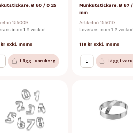
kutstickare, Ø 60 / Ø 25
Munkutstickare, Ø 67 /
mm
kelnr: 155009
Artikelnr: 155010
erans inom 1-2 veckor
Leverans inom 1-2 veckor
 kr
exkl. moms
118 kr
exkl. moms
Lägg i varukorg
Lägg i var