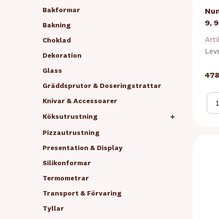
Bakformar
Num
9, 9
Bakning
Arti
Choklad
Lev
Dekoration
Glass
478
Gräddsprutor & Doseringstrattar
Knivar & Accessoarer
+
Köksutrustning
Pizzautrustning
Presentation & Display
Silikonformar
Termometrar
Transport & Förvaring
Tyllar