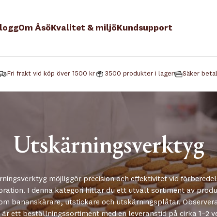
logg
Om Åsö
Kvalitet & miljö
Kundsupport
Fri frakt vid köp över 1500 kr
3500 produkter i lager
Säker beta
Utskärningsverktyg
ningsverktyg möjliggör precision och effektivitet vid förberede
ration. I denna kategori hittar du ett utvalt sortiment av prod
om bananskärare, utstickare och utskärningsplåtar. Observera
 är ett beställningssortiment med en leveranstid på cirka 1–2 v