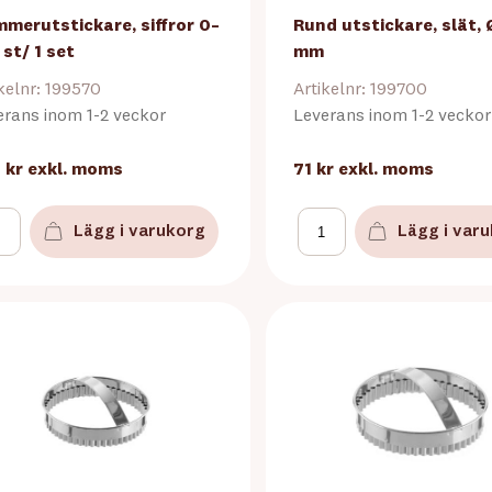
merutstickare, siffror 0–
Rund utstickare, slät, 
 st/ 1 set
mm
kelnr: 199570
Artikelnr: 199700
erans inom 1-2 veckor
Leverans inom 1-2 veckor
 kr
exkl. moms
71 kr
exkl. moms
Lägg i varukorg
Lägg i var