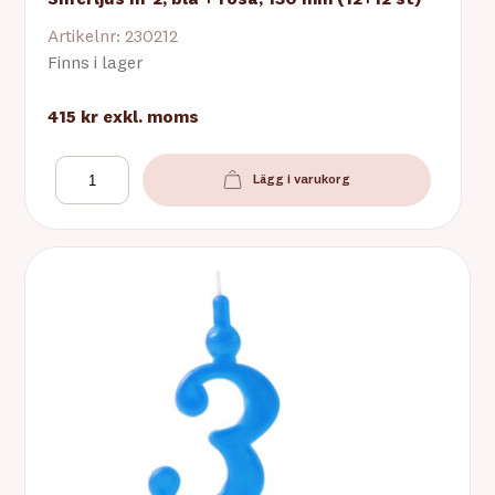
Sifferljus nr 2, blå + rosa, 130 mm (12+12 st)
Artikelnr: 230212
Finns i lager
415 kr
exkl. moms
Lägg i varukorg