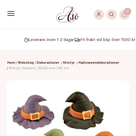
0
Leverans inom 1-2 dagar
Fri frakt vid köp över 1500 kr
Hem
/
Webshop
/
Dekorationer
/
Kristyr
/
Halloweendekorationer
/
Kristyr, häxhatt, 35x25 mm (36 st)