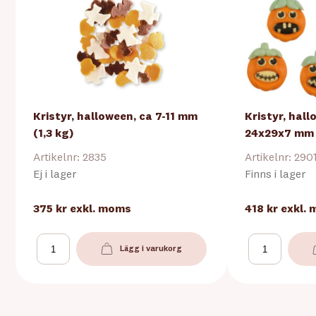
Kristyr, halloween, ca 7-11 mm
Kristyr, hal
(1,3 kg)
24x29x7 mm 
Artikelnr: 2835
Artikelnr: 290
Ej i lager
Finns i lager
375 kr
exkl. moms
418 kr
exkl.
Lägg i varukorg