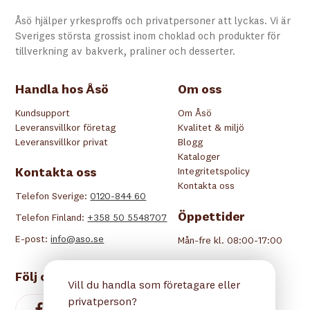
Åsö hjälper yrkesproffs och privatpersoner att lyckas. Vi är
Sveriges största grossist inom choklad och produkter för
tillverkning av bakverk, praliner och desserter.
Handla hos Åsö
Om oss
Kundsupport
Om Åsö
Leveransvillkor företag
Kvalitet & miljö
Leveransvillkor privat
Blogg
Kataloger
Kontakta oss
Integritetspolicy
Kontakta oss
Telefon Sverige:
0120-844 60
Öppettider
Telefon Finland:
+358 50 5548707
E-post:
info@aso.se
Mån-fre kl. 08:00-17:00
Följ oss
Vill du handla som företagare eller
privatperson?