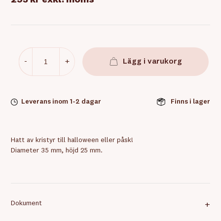
253 kr
exkl. moms
-
+
Lägg i varukorg
Leverans inom 1-2 dagar
Finns i lager
Hatt av kristyr till halloween eller påsk!
Diameter 35 mm, höjd 25 mm.
Dokument
+