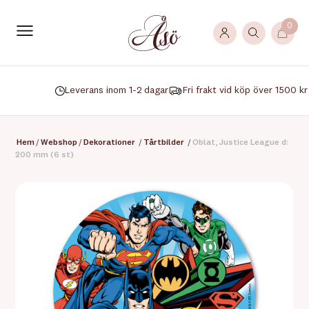
0
Leverans inom 1-2 dagar
Fri frakt vid köp över 1500 kr
Hem
/
Webshop
/
Dekorationer
/
Tårtbilder
/
Oblat, Justice League d:
200 mm (6 st)