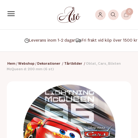
0
Leverans inom 1-2 dagar
Fri frakt vid köp över 1500 kr
Hem
/
Webshop
/
Dekorationer
/
Tårtbilder
/
Oblat, Cars, Blixten
McQueen d: 200 mm (6 st)