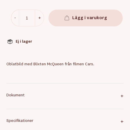
-
+
Lägg i varukorg
Ej i lager
Oblatbild med Blixten McQueen från filmen Cars.
Dokument
+
Specifikationer
+