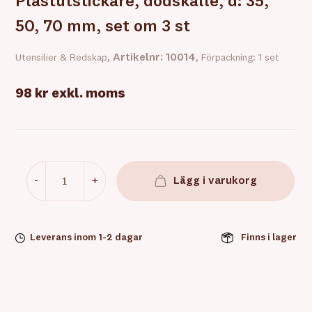
Plastutstickare, dödskalle, d: 35,
50, 70 mm, set om 3 st
Artikelnr: 10014
Utensilier & Redskap,
, Förpackning: 1 set
98 kr
exkl. moms
-
+
Lägg i varukorg
Leverans inom 1-2 dagar
Finns i lager