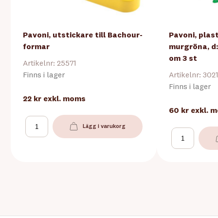
Pavoni, utstickare till Bachour-
Pavoni, plas
formar
murgröna, d:
om 3 st
Artikelnr: 25571
Finns i lager
Artikelnr: 302
Finns i lager
22 kr
exkl. moms
60 kr
exkl. 
Lägg i varukorg