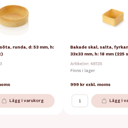
söta, runda, d: 53 mm, h:
Bakade skal, salta, fyrkan
t)
33x33 mm, h: 18 mm (225 s
33
Artikelnr: 48135
Finns i lager
 moms
999 kr
exkl. moms
Lägg i varukorg
Lägg i v