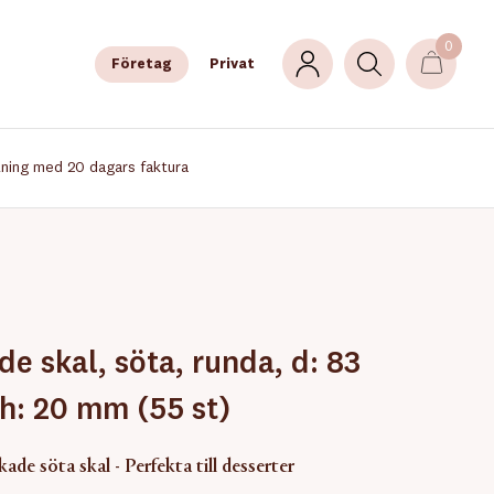
0
Företag
Privat
lning med 20 dagars faktura
e skal, söta, runda, d: 83
h: 20 mm (55 st)
ade söta skal - Perfekta till desserter