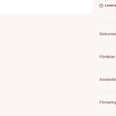
Levera
Dokume
Fördelar
Användn
Förvarin