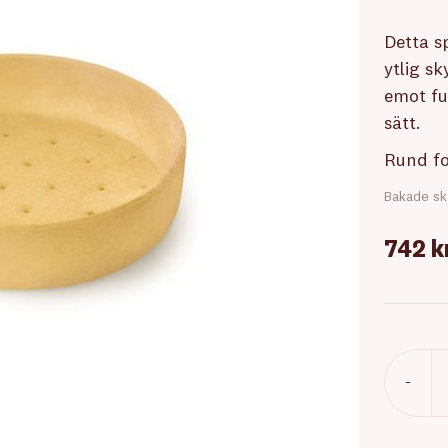
Detta s
ytlig s
emot fu
sätt.
Rund fo
Bakade sk
742 k
-