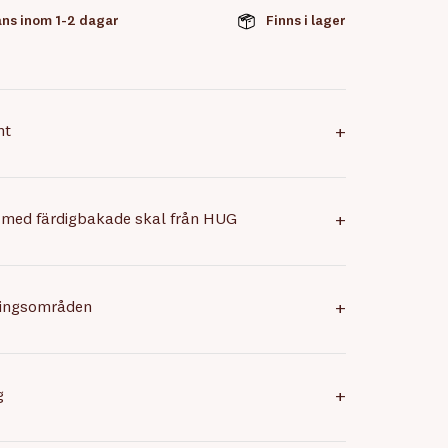
ns inom 1-2 dagar
Finns i lager
nt
+
 med färdigbakade skal från HUG
+
ingsområden
+
g
+