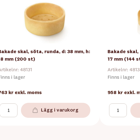
Bakade skal, söta, runda, d: 38 mm, h:
Bakade skal, 
18 mm (200 st)
17 mm (144 s
Artikelnr: 48131
Artikelnr: 481
Finns i lager
Finns i lager
763 kr
exkl. moms
958 kr
exkl.
Lägg i varukorg