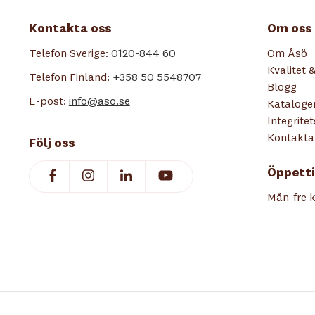
Kontakta oss
Om oss
Telefon Sverige:
0120-844 60
Om Åsö
Kvalitet &
Telefon Finland:
+358 50 5548707
Blogg
E-post:
info@aso.se
Kataloge
Integrite
Kontakta
Följ oss
Öppetti
Mån-fre k