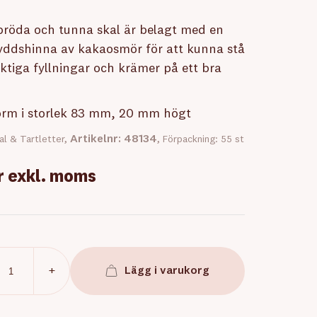
pröda och tunna skal är belagt med en
kyddshinna av kakaosmör för att kunna stå
ktiga fyllningar och krämer på ett bra
rm i storlek 83 mm, 20 mm högt
Artikelnr: 48134
al & Tartletter,
, Förpackning: 55 st
r
exkl. moms
+
Lägg i varukorg