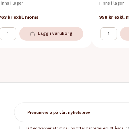
Finns i lager
Finns i lager
763 kr
exkl. moms
958 kr
exkl.
Lägg i varukorg
Jag godkänner att mina uppgifter hanteras enligt Åsös
in