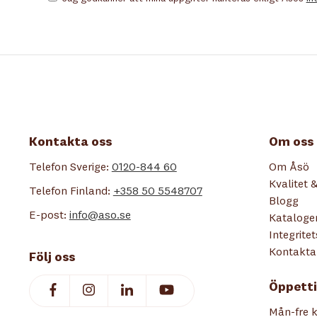
Kontakta oss
Om oss
Telefon Sverige:
0120-844 60
Om Åsö
Kvalitet &
Telefon Finland:
+358 50 5548707
Blogg
E-post:
info@aso.se
Kataloge
Integrite
Kontakta
Följ oss
Öppetti
Mån-fre k