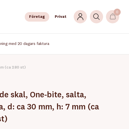
0
Företag
Privat
lning med 20 dagars faktura
mm (ca 280 st)
e skal, One-bite, salta,
a, d: ca 30 mm, h: 7 mm (ca
st)