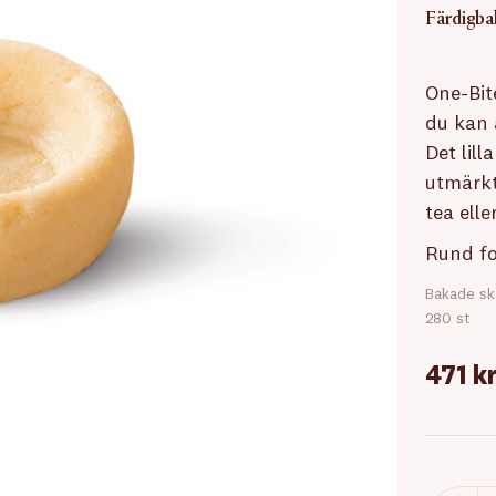
Färdigbak
One-Bite
du kan 
Det lil
utmärkt
tea ell
Rund fo
Bakade sk
280 st
471 k