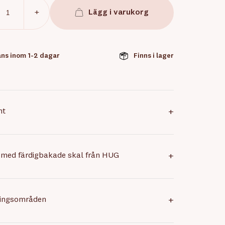
+
Lägg i varukorg
ns inom 1-2 dagar
Finns i lager
nt
+
 med färdigbakade skal från HUG
+
ingsområden
+