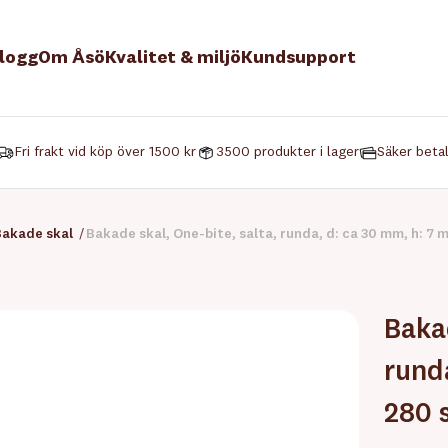
logg
Om Åsö
Kvalitet & miljö
Kundsupport
Fri frakt vid köp över 1500 kr
3500 produkter i lager
Säker beta
Bakade skal
/
Bakade skal, One-bite, salta, runda, d: ca 30 mm, h: 7 
Bakad
rund
280 