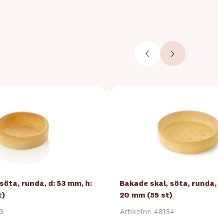
söta, runda, d: 53 mm, h:
Bakade skal, söta, runda, 
t)
20 mm (55 st)
33
Artikelnr: 48134