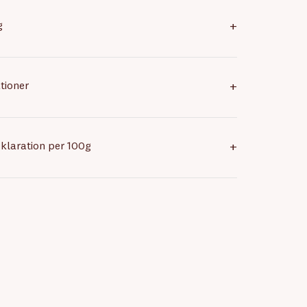
g
+
tioner
+
klaration per 100g
+