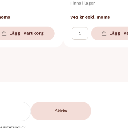
Finns i lager
 moms
742 kr
exkl. moms
Lägg i varukorg
Lägg i v
tegritetspolicy