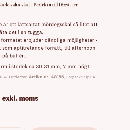
ade salta skal - Perfekta till förrätter
 är ett lättsaltat mördegsskal så litet att
äta det i en tugga.
la formatet erbjuder oändliga möjligheter -
 som aptitretande förrätt, till afternoon
er på buffén.
rm i storlek ca 30-31 mm, 7 mm högt.
Artikelnr: 48156
al & Tartletter,
, Förpackning: Ca
r
exkl. moms