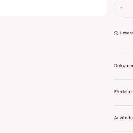
-
Levera
Dokume
Fördelar
Användn