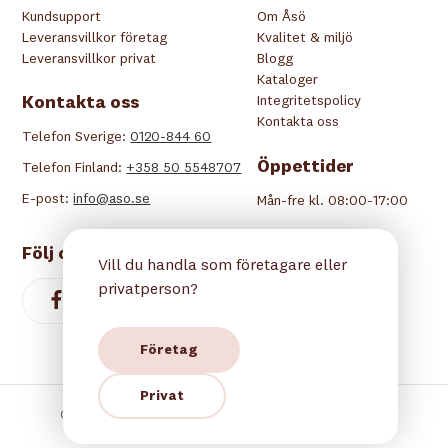
Kundsupport
Om Åsö
Leveransvillkor företag
Kvalitet & miljö
Leveransvillkor privat
Blogg
Kataloger
Kontakta oss
Integritetspolicy
Kontakta oss
Telefon Sverige:
0120-844 60
Öppettider
Telefon Finland:
+358 50 5548707
E-post:
info@aso.se
Mån-fre kl. 08:00-17:00
Följ oss
Vill du handla som företagare eller
privatperson?
Företag
Privat
Copyright © 2026 Åsö. Alla rättigheter reserverade.
Betala tryggt hos oss: