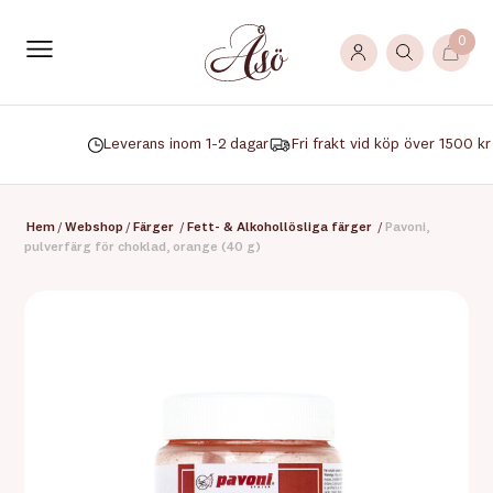
0
Leverans inom 1-2 dagar
Fri frakt vid köp över 1500 kr
Hem
/
Webshop
/
Färger
/
Fett- & Alkohollösliga färger
/
Pavoni,
pulverfärg för choklad, orange (40 g)