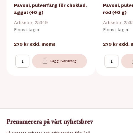
Pavoni, pulverfärg för choklad,
Pavoni, pulv
äggul (40 g)
röd (40 g)
Artikelnr: 25349
Artikelnr: 253
Finns i lager
Finns i lager
279 kr
exkl. moms
279 kr
exkl.
Lägg i varukorg
Prenumerera på vårt nyhetsbrev