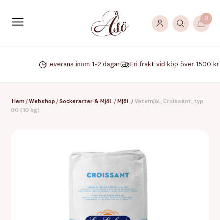
0
Leverans inom 1-2 dagar
Fri frakt vid köp över 1500 kr
Hem
/
Webshop
/
Sockerarter & Mjöl
/
Mjöl
/
Vetemjöl, Croissant, typ
00 (10 kg)