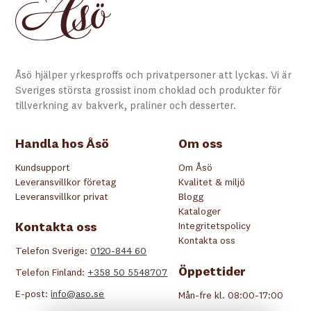
Åsö hjälper yrkesproffs och privatpersoner att lyckas. Vi är
Sveriges största grossist inom choklad och produkter för
tillverkning av bakverk, praliner och desserter.
Handla hos Åsö
Om oss
Kundsupport
Om Åsö
Leveransvillkor företag
Kvalitet & miljö
Leveransvillkor privat
Blogg
Kataloger
Kontakta oss
Integritetspolicy
Kontakta oss
Telefon Sverige:
0120-844 60
Öppettider
Telefon Finland:
+358 50 5548707
E-post:
info@aso.se
Mån-fre kl. 08:00-17:00