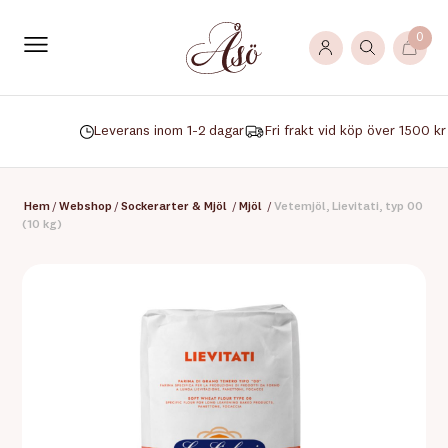
0
Leverans inom 1-2 dagar
Fri frakt vid köp över 1500 kr
Hem
/
Webshop
/
Sockerarter & Mjöl
/
Mjöl
/
Vetemjöl, Lievitati, typ 00
(10 kg)