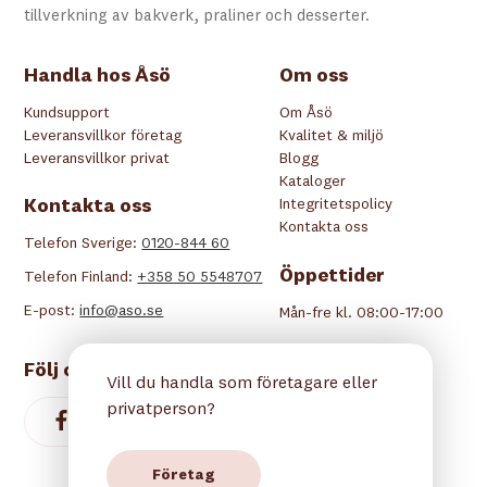
tillverkning av bakverk, praliner och desserter.
Handla hos Åsö
Om oss
Kundsupport
Om Åsö
Leveransvillkor företag
Kvalitet & miljö
Leveransvillkor privat
Blogg
Kataloger
Kontakta oss
Integritetspolicy
Kontakta oss
Telefon Sverige:
0120-844 60
Öppettider
Telefon Finland:
+358 50 5548707
E-post:
info@aso.se
Mån-fre kl. 08:00-17:00
Följ oss
Vill du handla som företagare eller
privatperson?
Företag