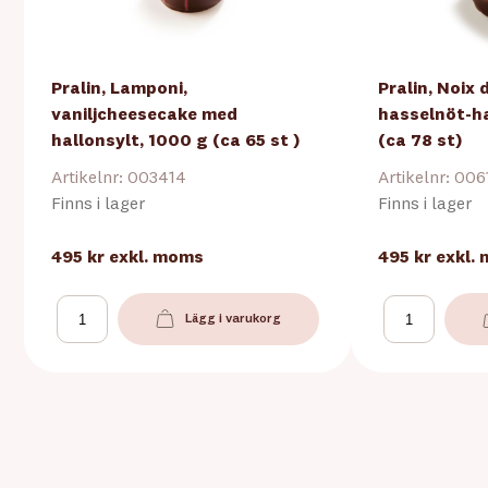
Pralin, Lamponi,
Pralin, Noix
vaniljcheesecake med
hasselnöt-ha
hallonsylt, 1000 g (ca 65 st )
(ca 78 st)
Artikelnr: 003414
Artikelnr: 00
Finns i lager
Finns i lager
495 kr
exkl. moms
495 kr
exkl.
Lägg i varukorg