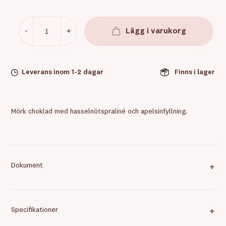
-
+
Lägg i varukorg
Leverans inom 1-2 dagar
Finns i lager
Mörk choklad med hasselnötspraliné och apelsinfyllning.
Dokument
+
Specifikationer
+