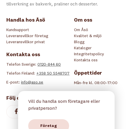
tillverkning av bakverk, praliner och desserter.
Handla hos Åsö
Om oss
Kundsupport
Om Åsö
Leveransvillkor företag
Kvalitet & miljö
Leveransvillkor privat
Blogg
Kataloger
Kontakta oss
Integritetspolicy
Kontakta oss
Telefon Sverige:
0120-844 60
Öppettider
Telefon Finland:
+358 50 5548707
E-post:
info@aso.se
Mån-fre kl. 08:00-17:00
Följ oss
Vill du handla som företagare eller
privatperson?
Företag