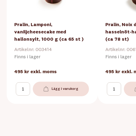
Pralin, Lamponi,
Pralin, Noix
vaniljcheesecake med
hasselnöt-ha
hallonsylt, 1000 g (ca 65 st )
(ca 78 st)
Artikelnr: 003414
Artikelnr: 00
Finns i lager
Finns i lager
495 kr
exkl. moms
495 kr
exkl.
Lägg i varukorg