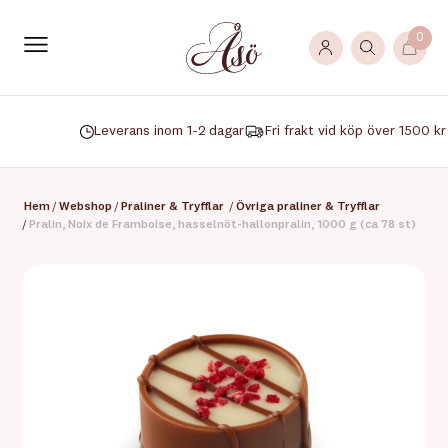
0
Leverans inom 1-2 dagar
Fri frakt vid köp över 1500 kr
Hem
/
Webshop
/
Praliner & Tryfflar
/
Övriga praliner & Tryfflar
/
Pralin, Noix de Framboise, hasselnöt-hallonpralin, 1000 g (ca 78 st)