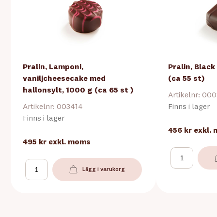
Pralin, Lamponi,
Pralin, Blac
vaniljcheesecake med
(ca 55 st)
hallonsylt, 1000 g (ca 65 st )
Artikelnr: 00
Artikelnr: 003414
Finns i lager
Finns i lager
456 kr
exkl.
495 kr
exkl. moms
Lägg i varukorg