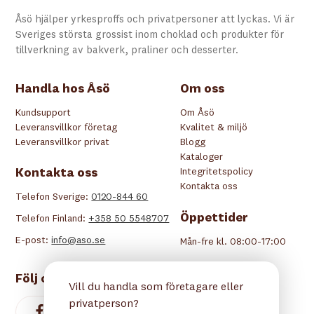
Åsö hjälper yrkesproffs och privatpersoner att lyckas. Vi är
Sveriges största grossist inom choklad och produkter för
tillverkning av bakverk, praliner och desserter.
Handla hos Åsö
Om oss
Kundsupport
Om Åsö
Leveransvillkor företag
Kvalitet & miljö
Leveransvillkor privat
Blogg
Kataloger
Kontakta oss
Integritetspolicy
Kontakta oss
Telefon Sverige:
0120-844 60
Öppettider
Telefon Finland:
+358 50 5548707
E-post:
info@aso.se
Mån-fre kl. 08:00-17:00
Följ oss
Vill du handla som företagare eller
privatperson?