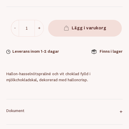
-
+
Lägg i varukorg
Leverans inom 1-2 dagar
Finns i lager
Hallon-hasselnötspraliné och vit choklad fylld i
mjölkchokladskal, dekorerad med halloncrisp.
Dokument
+