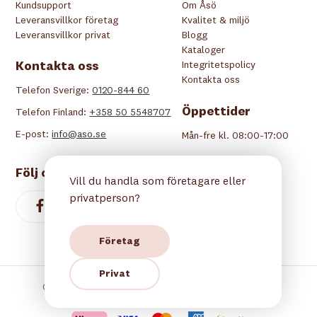
Kundsupport
Om Åsö
Leveransvillkor företag
Kvalitet & miljö
Leveransvillkor privat
Blogg
Kataloger
Kontakta oss
Integritetspolicy
Kontakta oss
Telefon Sverige:
0120-844 60
Öppettider
Telefon Finland:
+358 50 5548707
E-post:
info@aso.se
Mån-fre kl. 08:00-17:00
Följ oss
Vill du handla som företagare eller
privatperson?
Företag
Privat
Copyright © 2026 Åsö. Alla rättigheter reserverade.
Betala tryggt hos oss: