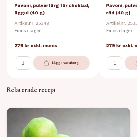
Pavoni, pulverfärg för choklad,
Pavoni, pulv
äggul (40 g)
röd (40 g)
Artikelnr: 25349
Artikelnr: 253
Finns i lager
Finns i lager
279 kr
exkl. moms
279 kr
exkl.
Lägg i varukorg
Relaterade recept