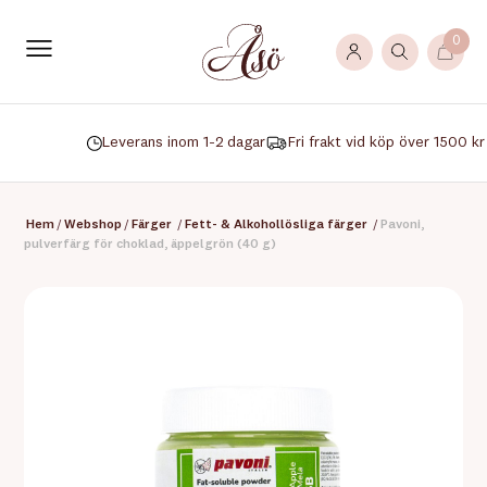
0
Leverans inom 1-2 dagar
Fri frakt vid köp över 1500 kr
Hem
/
Webshop
/
Färger
/
Fett- & Alkohollösliga färger
/
Pavoni,
pulverfärg för choklad, äppelgrön (40 g)