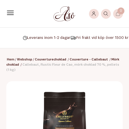
0
Leverans inom 1-2 dagar
Fri frakt vid köp över 1500 kr
Hem
/
Webshop
/
Couverturechoklad
/
Couverture - Callebaut
/
Mörk
choklad
/
Callebaut, Rustic Fleur de Cao, mörk choklad 70 %, pellets
(1 kg)