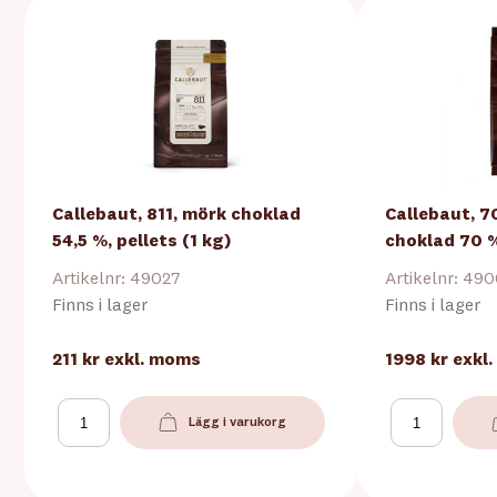
Callebaut, 811, mörk choklad
Callebaut, 7
54,5 %, pellets (1 kg)
choklad 70 %
Artikelnr: 49027
Artikelnr: 49
Finns i lager
Finns i lager
211 kr
exkl. moms
1998 kr
exkl
Lägg i varukorg