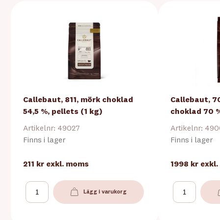
Callebaut, 811, mörk choklad
Callebaut, 7
54,5 %, pellets (1 kg)
choklad 70 %
Artikelnr: 49027
Artikelnr: 49
Finns i lager
Finns i lager
211 kr
exkl. moms
1998 kr
exkl
Lägg i varukorg