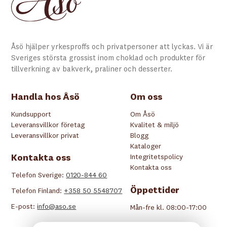
Åsö hjälper yrkesproffs och privatpersoner att lyckas. Vi är
Sveriges största grossist inom choklad och produkter för
tillverkning av bakverk, praliner och desserter.
Handla hos Åsö
Om oss
Kundsupport
Om Åsö
Leveransvillkor företag
Kvalitet & miljö
Leveransvillkor privat
Blogg
Kataloger
Kontakta oss
Integritetspolicy
Kontakta oss
Telefon Sverige:
0120-844 60
Öppettider
Telefon Finland:
+358 50 5548707
E-post:
info@aso.se
Mån-fre kl. 08:00-17:00