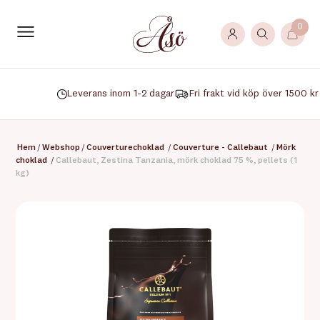
0
Leverans inom 1-2 dagar
Fri frakt vid köp över 1500 kr
Hem
/
Webshop
/
Couverturechoklad
/
Couverture - Callebaut
/
Mörk
choklad
/
Callebaut, Zestina Tanzania, mörk choklad 75 %, pellets (1
kg)