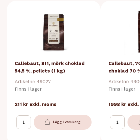
Callebaut, 811, mörk choklad
Callebaut, 7
54,5 %, pellets (1 kg)
choklad 70 %
Artikelnr: 49027
Artikelnr: 49
Finns i lager
Finns i lager
211 kr
exkl. moms
1998 kr
exkl
Lägg i varukorg