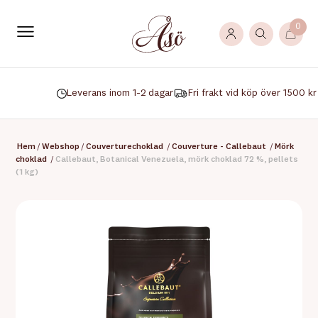
0
Leverans inom 1-2 dagar
Fri frakt vid köp över 1500 kr
Hem
/
Webshop
/
Couverturechoklad
/
Couverture - Callebaut
/
Mörk
choklad
/
Callebaut, Botanical Venezuela, mörk choklad 72 %, pellets
(1 kg)