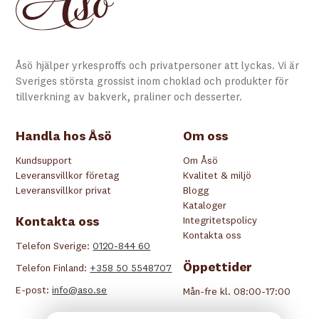
Åsö hjälper yrkesproffs och privatpersoner att lyckas. Vi är
Sveriges största grossist inom choklad och produkter för
tillverkning av bakverk, praliner och desserter.
Handla hos Åsö
Om oss
Kundsupport
Om Åsö
Leveransvillkor företag
Kvalitet & miljö
Leveransvillkor privat
Blogg
Kataloger
Kontakta oss
Integritetspolicy
Kontakta oss
Telefon Sverige:
0120-844 60
Öppettider
Telefon Finland:
+358 50 5548707
E-post:
info@aso.se
Mån-fre kl. 08:00-17:00