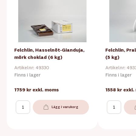
Felchlin, Hasselnöt-Gianduja,
Felchlin, Pra
mörk choklad (6 kg)
(5 kg)
Artikelnr: 49330
Artikelnr: 493
Finns i lager
Finns i lager
1759 kr
exkl. moms
1558 kr
exkl
Lägg i varukorg