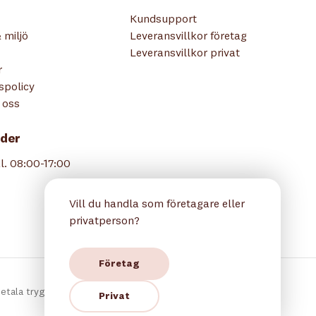
Kundsupport
 miljö
Leveransvillkor företag
Leveransvillkor privat
r
tspolicy
 oss
der
l. 08:00-17:00
Vill du handla som företagare eller
privatperson?
Företag
etala tryggt hos oss:
Privat