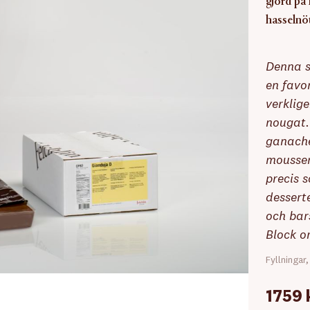
gjord på
hasselnö
Denna s
en favo
verklig
nougat.
ganache
mousser
precis s
dessert
och bar
Block o
Fyllningar
1759 