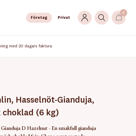
0
Företag
Privat
lning med 20 dagars faktura
hlin, Hasselnöt-Gianduja,
 choklad (6 kg)
s Gianduja D Hazelnut - En smakfull gianduja