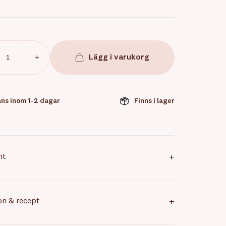
+
Lägg i varukorg
ns inom 1-2 dagar
Finns i lager
nt
+
ion & recept
+