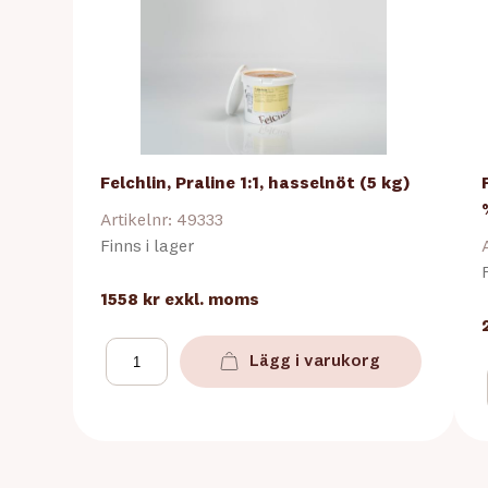
Felchlin, Praline 1:1, hasselnöt (5 kg)
Artikelnr: 49333
Finns i lager
1558 kr
exkl. moms
Lägg i varukorg