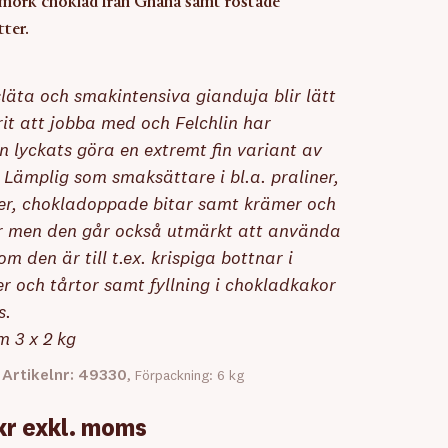
 mörk choklad från Ghana samt rostade
tter.
läta och smakintensiva gianduja blir lätt
rit att jobba med och Felchlin har
en lyckats göra en extremt fin variant av
 Lämplig som smaksättare i bl.a. praliner,
r, chokladoppade bitar samt krämer och
 men den går också utmärkt att använda
om den är till t.ex. krispiga bottnar i
er och tårtor samt fyllning i chokladkakor
s.
m 3 x 2 kg
Artikelnr: 49330
,
, Förpackning: 6 kg
kr
exkl. moms