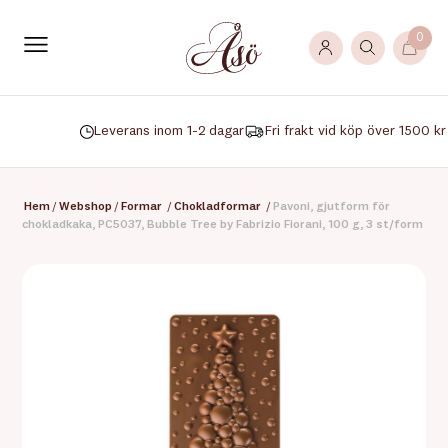
0
Leverans inom 1-2 dagar
Fri frakt vid köp över 1500 kr
Hem
/
Webshop
/
Formar
/
Chokladformar
/
Pavoni, gjutform för
chokladkaka, PC5037, Bubble Tree by Fabrizio Fiorani, 100 g, 3 st/form