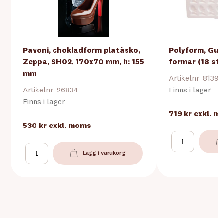
Pavoni, chokladform platåsko,
Polyform, Gu
Zeppa, SH02, 170x70 mm, h: 155
formar (18 s
mm
Artikelnr: 813
Artikelnr: 26834
Finns i lager
Finns i lager
719 kr
exkl.
530 kr
exkl. moms
Lägg i varukorg