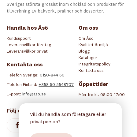
Sveriges största grossist inom choklad och produkter för
tillverkning av bakverk, praliner och desserter.
Handla hos Åsö
Om oss
Kundsupport
Om Åsö
Leveransvillkor företag
Kvalitet & miljö
Leveransvillkor privat
Blogg
Kataloger
Kontakta oss
Integritetspolicy
Kontakta oss
Telefon Sverige:
0120-844 60
Öppettider
Telefon Finland:
+358 50 5548707
E-post:
info@aso.se
Mån-fre kl. 08:00-17:00
Följ oss
Vill du handla som företagare eller
privatperson?