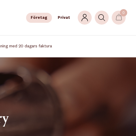
0
Företag
Privat
lning med 20 dagars faktura
ry