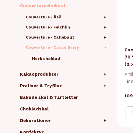
Couverturechoklad
-
+
Couverture - Åsö
+
Couverture - Felchlin
+
Couverture - Callebaut
-
Couverture - Cacao Barry
Cac
70 
Mörk choklad
(2,
Kakaoprodukter
+
Arti
Finn
Praliner & Tryfflar
+
109
Bakade skal & Tartletter
Chokladskal
Dekorationer
+
Konfektyr