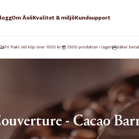
logg
Om Åsö
Kvalitet & miljö
Kundsupport
Fri frakt vid köp över 1500 kr
3500 produkter i lager
Säker beta
ouverture - Cacao Bar