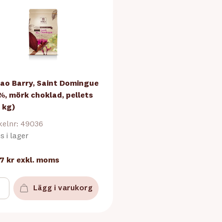
ao Barry, Saint Domingue
%, mörk choklad, pellets
5 kg)
kelnr: 49036
s i lager
7 kr
exkl. moms
Lägg i varukorg