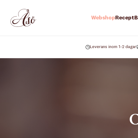
Webshop
Recept
B
Leverans inom 1-2 dagar
C