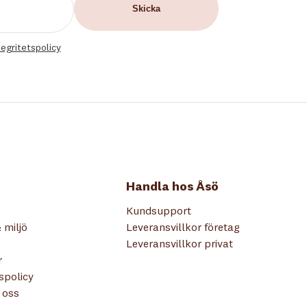
tegritetspolicy
Handla hos Åsö
Kundsupport
 miljö
Leveransvillkor företag
Leveransvillkor privat
r
tspolicy
 oss