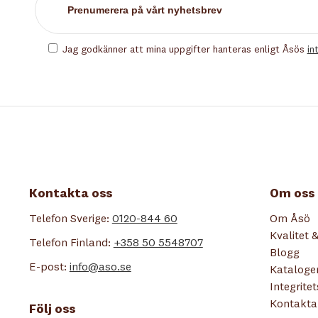
Jag godkänner att mina uppgifter hanteras enligt Åsös
in
Kontakta oss
Om oss
Telefon Sverige:
0120-844 60
Om Åsö
Kvalitet &
Telefon Finland:
+358 50 5548707
Blogg
E-post:
info@aso.se
Kataloge
Integrite
Kontakta
Följ oss