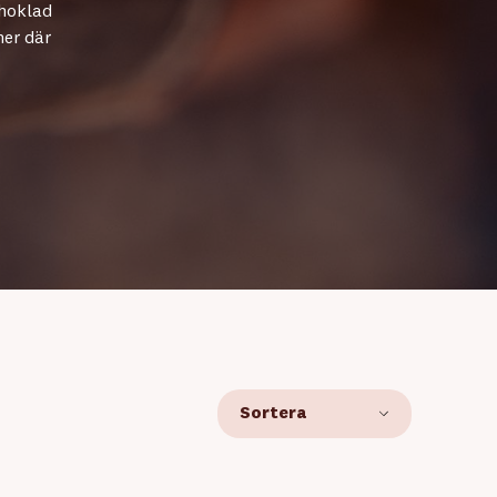
choklad
ner där
Sortera