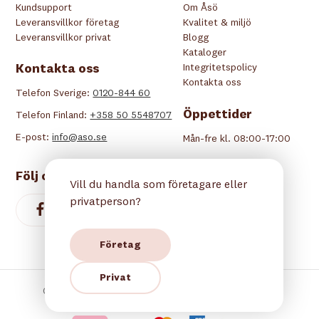
Kundsupport
Om Åsö
Leveransvillkor företag
Kvalitet & miljö
Leveransvillkor privat
Blogg
Kataloger
Kontakta oss
Integritetspolicy
Kontakta oss
Telefon Sverige:
0120-844 60
Öppettider
Telefon Finland:
+358 50 5548707
E-post:
info@aso.se
Mån-fre kl. 08:00-17:00
Följ oss
Vill du handla som företagare eller
privatperson?
Företag
Privat
Copyright © 2026 Åsö. Alla rättigheter reserverade.
Betala tryggt hos oss: