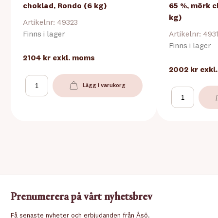
choklad, Rondo (6 kg)
65 %, mörk c
kg)
Artikelnr: 49323
Finns i lager
Artikelnr: 493
Finns i lager
2104 kr
exkl. moms
2002 kr
exkl
Lägg i varukorg
Prenumerera på vårt nyhetsbrev
Få senaste nyheter och erbjudanden från Åsö.