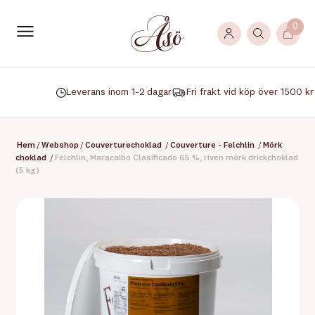
0
Leverans inom 1-2 dagar
Fri frakt vid köp över 1500 kr
Hem
/
Webshop
/
Couverturechoklad
/
Couverture - Felchlin
/
Mörk
choklad
/
Felchlin, Maracaibo Clasificado 65 %, riven mörk drickchoklad
(5 kg)